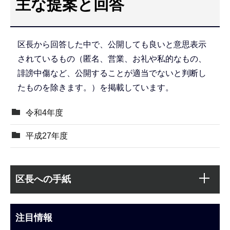
主な提案と回答
こ
こ
か
区長から回答した中で、公開しても良いと意思表示
ら
されているもの（匿名、営業、お礼や私的なもの、
誹謗中傷など、公開することが適当でないと判断し
たものを除きます。）を掲載しています。
令和4年度
平成27年度
本
サ
文
区長への手紙
ブ
こ
ナ
こ
ビ
注目情報
ま
ゲ