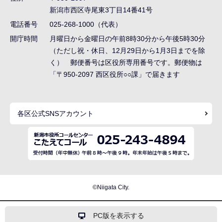
ー
新潟市西区寺尾東3丁目14番41号
シ
電話番号
025-268-1000（代表）
ョ
開庁時間
月曜日から金曜日の午前8時30分から午後5時30分
ン
（ただし祝・休日、12月29日から1月3日までを除
く） 郵便番号は区役所専用番号です。郵便物は
こ
「〒950-2097 西区役所○○課」で届きます
こ
ま
で
各区公式SNSアカウント
©Niigata City.
PC版を表示する