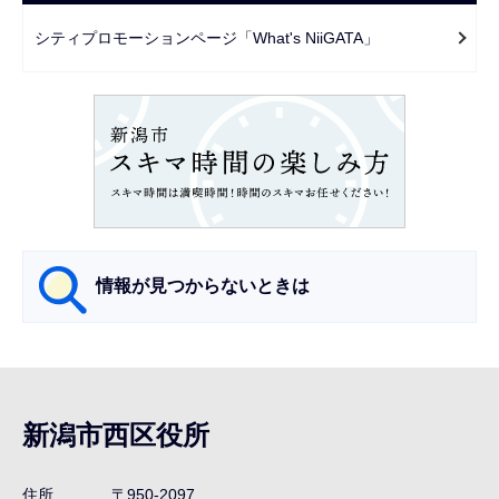
で
ー
シティプロモーションページ「What's NiiGATA」
シ
ョ
ン
こ
こ
か
ら
情報が見つからないときは
サ
ブ
ナ
新潟市西区役所
ビ
ゲ
住所
〒950-2097