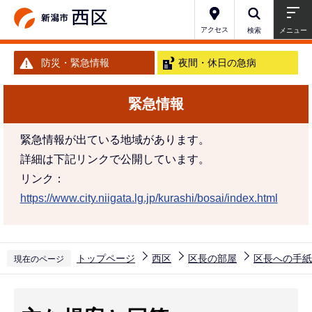
こ
の
アクセス
検索
メニュー
ペ
防災・緊急情報
夜間・休日の急病
ー
ジ
緊急情報
の
先
緊急情報が出ている地域があります。
頭
詳細は下記リンクで公開しています。
で
リンク：
す
https://www.city.niigata.lg.jp/kurashi/bosai/index.html
トップページ
西区
区長の部屋
区長への手紙
現在のページ
本
文