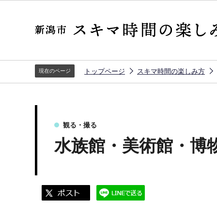
こ
の
ペ
ー
ジ
トップページ
スキマ時間の楽しみ方
現在のページ
の
先
頭
で
観る・撮る
す
水族館・美術館・博