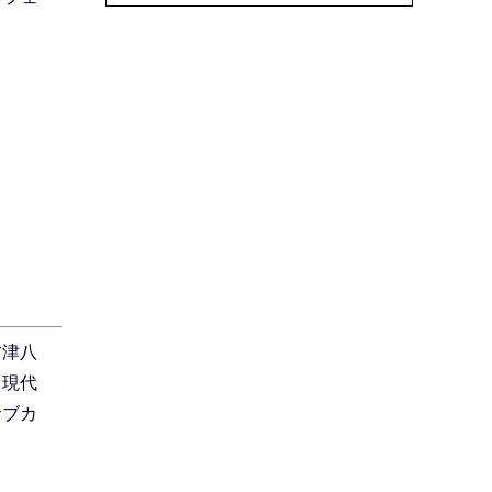
古津八
、現代
サブカ