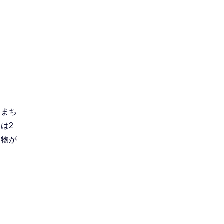
とまち
は2
造物が