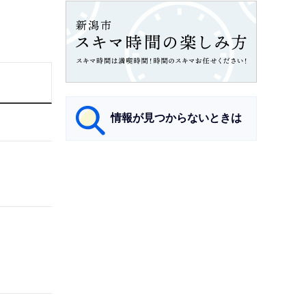
情報が見つからないときは
サ
ブ
ナ
ビ
ゲ
ー
シ
ョ