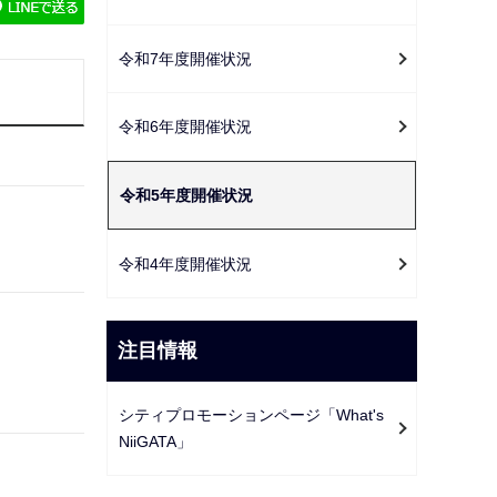
ゲ
ー
令和7年度開催状況
シ
ョ
ン
令和6年度開催状況
こ
こ
令和5年度開催状況
か
ら
令和4年度開催状況
注目情報
シティプロモーションページ「What's
NiiGATA」