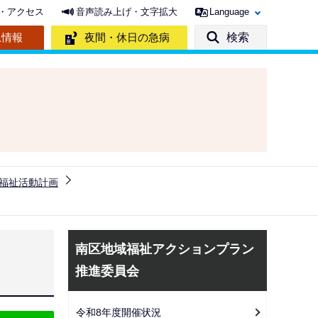
・アクセス
音声読み上げ・文字拡大
Language
急情報
夜間・休日の急病
検索
福祉活動計画
サ
南区地域福祉アクションプラン
ブ
推進委員会
ナ
ビ
令和8年度開催状況