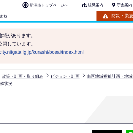
組織案内
庁舎案内
新潟市トップページへ
防災・緊
地域があります。
公開しています。
ity.niigata.lg.jp/kurashi/bosai/index.html
政策・計画・取り組み
ビジョン・計画
南区地域福祉計画・地域
開催状況