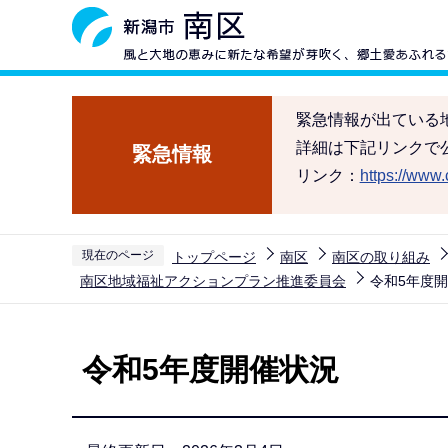
こ
の
ペ
ー
緊急情報が出ている
ジ
詳細は下記リンクで
緊急情報
の
リンク：
https://www.c
先
頭
で
現在のページ
トップページ
南区
南区の取り組み
す
南区地域福祉アクションプラン推進委員会
令和5年度
本
文
令和5年度開催状況
こ
こ
か