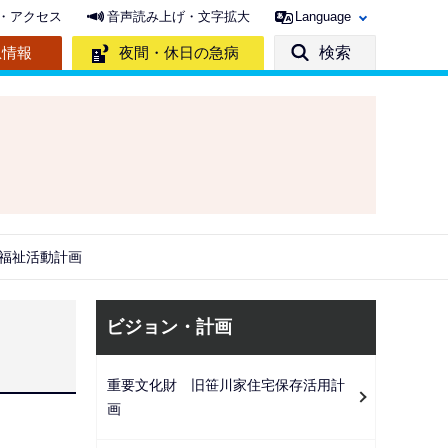
・アクセス
音声読み上げ・文字拡大
Language
急情報
夜間・休日の急病
検索
福祉活動計画
サ
ビジョン・計画
ブ
ナ
重要文化財 旧笹川家住宅保存活用計
ビ
画
ゲ