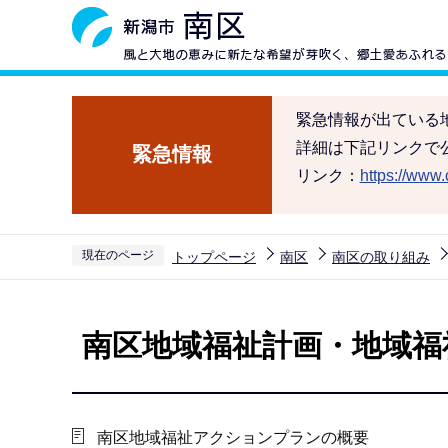
こ
の
ペ
ー
緊急情報が出ている
ジ
詳細は下記リンクで
緊急情報
の
リンク：
https://www.c
先
頭
で
現在のページ
トップページ
南区
南区の取り組み
す
本
文
南区地域福祉計画・地域福
こ
こ
か
ら
南区地域福祉アクションプランの概要