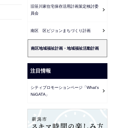
ー
旧笹川家住宅保存活用計画策定検討委
シ
員会
ョ
ン
南区 区ビジョンまちづくり計画
こ
こ
南区地域福祉計画・地域福祉活動計画
か
ら
注目情報
シティプロモーションページ「What's
NiiGATA」