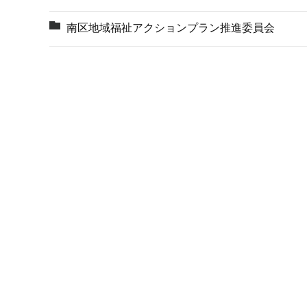
南区地域福祉アクションプラン推進委員会
本
文
こ
こ
ま
で