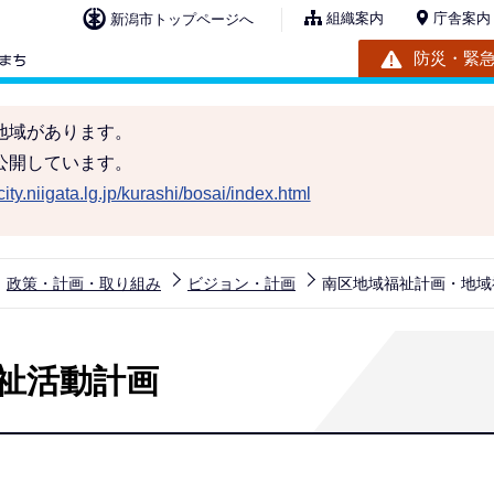
組織案内
庁舎案内
新潟市トップページへ
防災・緊
地域があります。
公開しています。
ity.niigata.lg.jp/kurashi/bosai/index.html
政策・計画・取り組み
ビジョン・計画
南区地域福祉計画・地域
祉活動計画