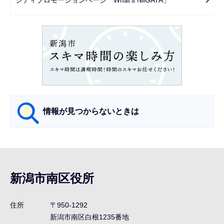
シ
ョ
ン
こ
こ
か
ら
情報が見つからないときは
サ
ブ
ナ
新潟市南区役所
ビ
ゲ
住所
〒950-1292
ー
新潟市南区白根1235番地