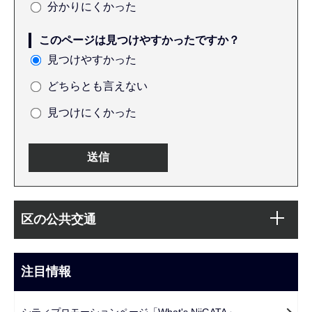
分かりにくかった
このページは見つけやすかったですか？
見つけやすかった
どちらとも言えない
見つけにくかった
本
サ
文
区の公共交通
ブ
こ
ナ
こ
ビ
注目情報
ま
ゲ
で
ー
シティプロモーションページ「What's NiiGATA」