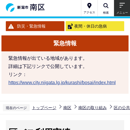
こ
の
アクセス
検索
メニュー
ペ
防災・緊急情報
夜間・休日の急病
ー
ジ
緊急情報
の
先
緊急情報が出ている地域があります。
頭
詳細は下記リンクで公開しています。
で
リンク：
す
https://www.city.niigata.lg.jp/kurashi/bosai/index.html
トップページ
南区
南区の取り組み
区の公共
現在のページ
本
文