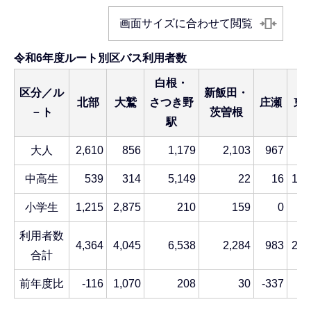
画面サイズに合わせて閲覧
令和6年度ルート別区バス利用者数
白根・
区分／ル
新飯田・
北部
大鷲
さつき野
庄瀬
東
－ト
茨曽根
駅
大人
2,610
856
1,179
2,103
967
3
中高生
539
314
5,149
22
16
1,6
小学生
1,215
2,875
210
159
0
利用者数
4,364
4,045
6,538
2,284
983
2,0
合計
前年度比
-116
1,070
208
30
-337
-2