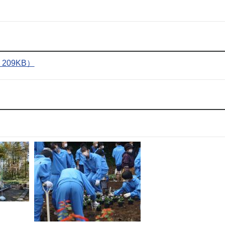
09KB）