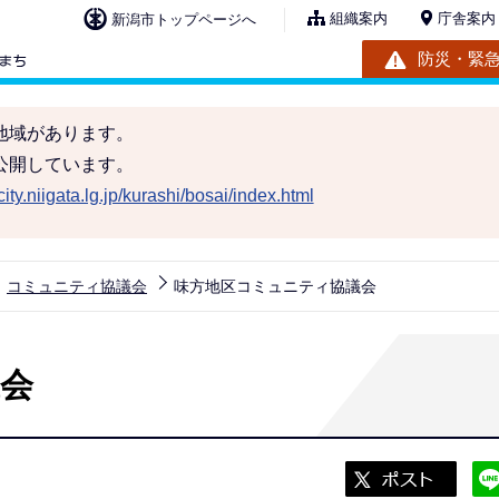
組織案内
庁舎案内
新潟市トップページへ
防災・緊
地域があります。
公開しています。
ity.niigata.lg.jp/kurashi/bosai/index.html
コミュニティ協議会
味方地区コミュニティ協議会
会