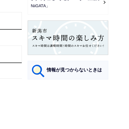
NiiGATA」
情報が見つからないときは
サ
ブ
ナ
ビ
ゲ