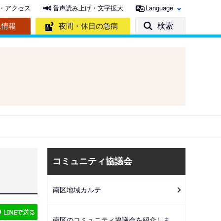
・アクセス
音声読み上げ・文字拡大
Language
急情報
夜間・休日の急病
検索
サ
コミュニティ協議会
ブ
ナ
南区地域カルテ
ビ
ゲ
南区のコミュニティ協議会を紹介しま