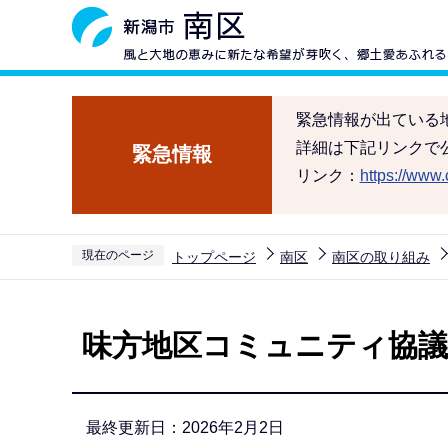
こ
の
ペ
ー
緊急情報が出ている
ジ
詳細は下記リンクで
緊急情報
の
リンク：
https://www.c
先
頭
で
現在のページ
トップページ
南区
南区の取り組み
す
本
文
味方地区コミュニティ協議
こ
こ
か
最終更新日：2026年2月2日
ら