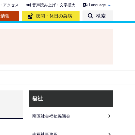
・アクセス
音声読み上げ・文字拡大
Language
急情報
夜間・休日の急病
検索
サ
福祉
ブ
ナ
南区社会福祉協議会
ビ
ゲ
南福祉事務所