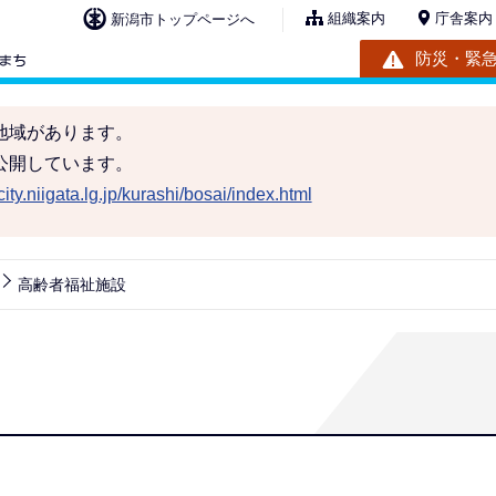
組織案内
庁舎案内
新潟市トップページへ
防災・緊
地域があります。
公開しています。
ity.niigata.lg.jp/kurashi/bosai/index.html
高齢者福祉施設