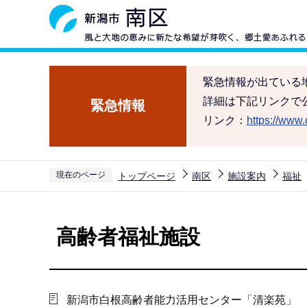
こ
の
ペ
ー
緊急情報が出ている
ジ
詳細は下記リンクで
緊急情報
の
リンク：
https://www.c
先
頭
で
現在のページ
トップページ
南区
施設案内
福祉
す
本
文
高齢者福祉施設
こ
こ
か
ら
新潟市白根高齢者能力活用センター「清楽苑」