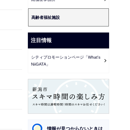
ー
シ
高齢者福祉施設
ョ
ン
こ
注目情報
こ
か
シティプロモーションページ「What's
ら
NiiGATA」
情報が見つからないときは