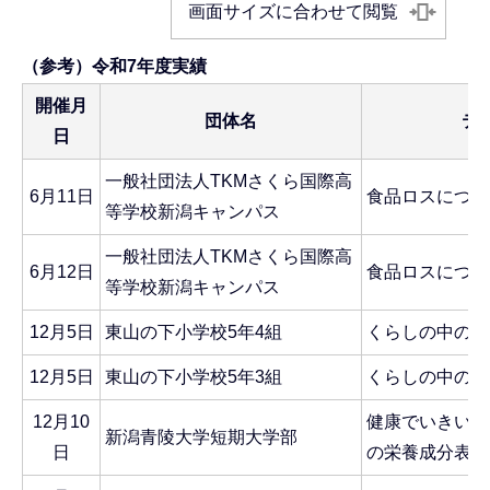
画面サイズに合わせて閲覧
（参考）令和7年度実績
開催月
団体名
テ
日
一般社団法人TKMさくら国際高
6月11日
食品ロスについ
等学校新潟キャンパス
一般社団法人TKMさくら国際高
6月12日
食品ロスについ
等学校新潟キャンパス
12月5日
東山の下小学校5年4組
くらしの中のエ
12月5日
東山の下小学校5年3組
くらしの中のエ
12月10
健康でいきいき
新潟青陵大学短期大学部
日
の栄養成分表示