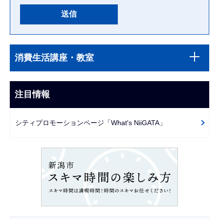
本
サ
文
消費生活講座・教室
ブ
こ
ナ
こ
ビ
注目情報
ま
ゲ
で
ー
シティプロモーションページ「What's NiiGATA」
シ
ョ
ン
こ
こ
か
ら