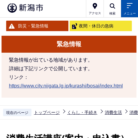
こ
の
アクセス
検索
メニュー
ペ
防災・緊急情報
夜間・休日の急病
ー
ジ
緊急情報
の
先
緊急情報が出ている地域があります。
頭
詳細は下記リンクで公開しています。
で
リンク：
す
https://www.city.niigata.lg.jp/kurashi/bosai/index.html
トップページ
くらし・手続き
消費生活
消費
現在のページ
本
文