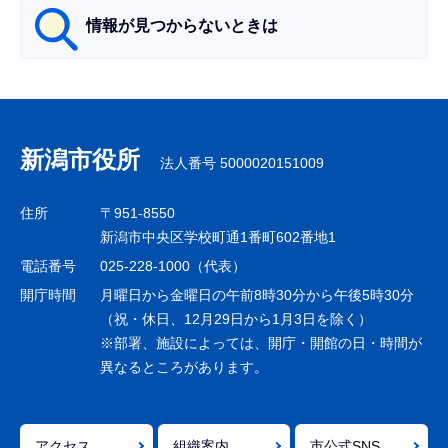
情報が見つからないときは
サ
ブ
ナ
新潟市役所
法人番号 5000020151009
ビ
ゲ
住所
〒951-8550
ー
新潟市中央区学校町通1番町602番地1
シ
電話番号
025-228-1000（代表）
ョ
開庁時間
月曜日から金曜日の午前8時30分から午後5時30分
ン
（祝・休日、12月29日から1月3日を除く）
※部署、施設によっては、開庁・開館の日・時間が
こ
異なるところがあります。
こ
ま
で
アクセス
組織案内
市公式SNS