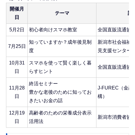
開催月
テーマ
講
日
5月2日
初心者向けスマホ教室
全国直販流通協
知っていますか？成年後見制
新潟市社会福祉
7月25日
度
見支援センター
10月31
スマホを使って賢く楽しく暮
全国直販流通協
日
らすヒント
終活セミナー
11月28
J-FUREC（金
豊かな老後のために知ってお
日
構）
きたいお金の話
12月19
高齢者のための栄養成分表示
新潟市消費者協
日
活用法