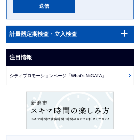
本
サ
文
計量器定期検査・立入検査
ブ
こ
ナ
こ
ビ
注目情報
ま
ゲ
で
ー
シティプロモーションページ「What's NiiGATA」
シ
ョ
ン
こ
こ
か
ら