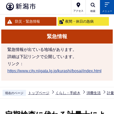
こ
の
アクセス
検索
メニュー
ペ
防災・緊急情報
夜間・休日の急病
ー
ジ
緊急情報
の
先
緊急情報が出ている地域があります。
頭
詳細は下記リンクで公開しています。
で
リンク：
す
https://www.city.niigata.lg.jp/kurashi/bosai/index.html
トップページ
くらし・手続き
消費生活
計量
現在のページ
本
文