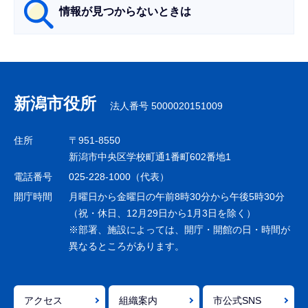
情報が見つからないときは
サ
ブ
ナ
新潟市役所
法人番号 5000020151009
ビ
ゲ
住所
〒951-8550
ー
新潟市中央区学校町通1番町602番地1
シ
電話番号
025-228-1000（代表）
ョ
開庁時間
月曜日から金曜日の午前8時30分から午後5時30分
ン
（祝・休日、12月29日から1月3日を除く）
※部署、施設によっては、開庁・開館の日・時間が
こ
異なるところがあります。
こ
ま
で
アクセス
組織案内
市公式SNS