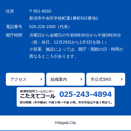
ビ
ゲ
住所
〒951-8550
ー
新潟市中央区学校町通1番町602番地1
シ
電話番号
025-228-1000（代表）
ョ
開庁時間
月曜日から金曜日の午前8時30分から午後5時30分
ン
（祝・休日、12月29日から1月3日を除く）
※部署、施設によっては、開庁・開館の日・時間が
こ
異なるところがあります。
こ
ま
で
アクセス
組織案内
市公式SNS
©Niigata City.