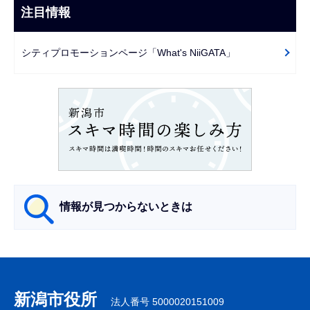
ビ
注目情報
ま
ゲ
で
ー
シティプロモーションページ「What's NiiGATA」
シ
ョ
ン
こ
こ
か
ら
情報が見つからないときは
サ
ブ
ナ
新潟市役所
法人番号 5000020151009