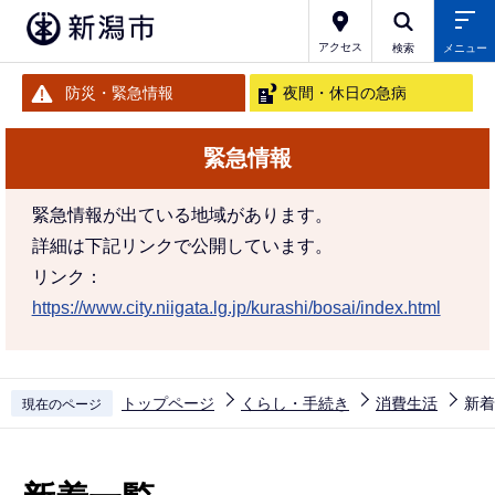
こ
の
アクセス
検索
メニュー
ペ
防災・緊急情報
夜間・休日の急病
ー
ジ
緊急情報
の
先
緊急情報が出ている地域があります。
頭
詳細は下記リンクで公開しています。
で
リンク：
す
https://www.city.niigata.lg.jp/kurashi/bosai/index.html
トップページ
くらし・手続き
消費生活
新着
現在のページ
本
文