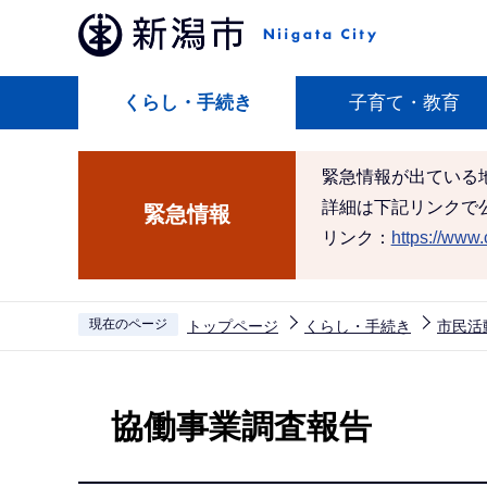
こ
の
ペ
くらし・手続き
子育て・教育
ー
ジ
の
緊急情報が出ている
先
詳細は下記リンクで
緊急情報
頭
リンク：
https://www.c
で
す
現在のページ
トップページ
くらし・手続き
市民活
本
文
協働事業調査報告
こ
こ