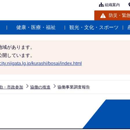
組織案内
防災・緊
健康・医療・福祉
観光・文化・スポーツ
地域があります。
公開しています。
ity.niigata.lg.jp/kurashi/bosai/index.html
動・市政参加
協働の推進
協働事業調査報告