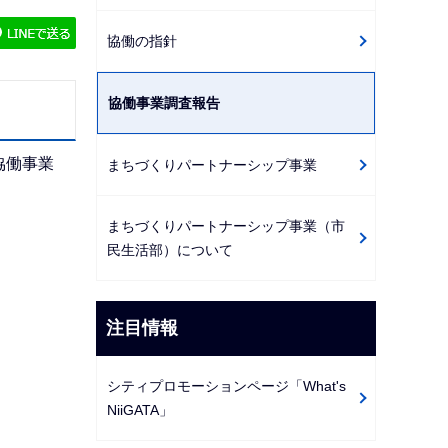
ゲ
協働の指針
ー
シ
協働事業調査報告
ョ
ン
こ
協働事業
まちづくりパートナーシップ事業
こ
か
まちづくりパートナーシップ事業（市
ら
民生活部）について
注目情報
シティプロモーションページ「What's
NiiGATA」