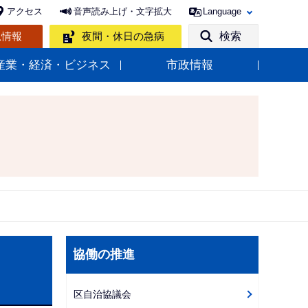
アクセス
音声読み上げ・文字拡大
Language
急情報
夜間・休日の急病
検索
産業・経済・ビジネス
市政情報
サ
協働の推進
ブ
ナ
区自治協議会
ビ