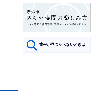
情報が見つからないときは
サ
ブ
ナ
ビ
ゲ
ー
シ
ョ