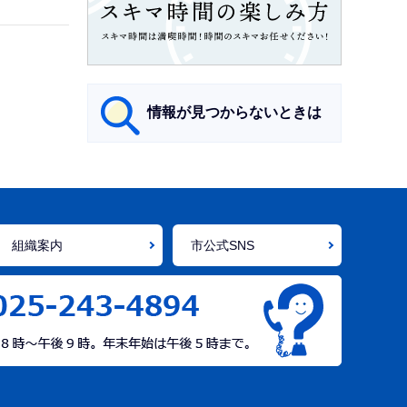
情報が見つからないときは
サ
ブ
ナ
組織案内
市公式SNS
ビ
ゲ
ー
シ
ョ
ン
こ