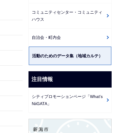
ゲ
コミュニティセンター・コミュニティ
ー
ハウス
シ
ョ
自治会・町内会
ン
こ
こ
活動のためのデータ集（地域カルテ）
か
ら
注目情報
シティプロモーションページ「What's
NiiGATA」