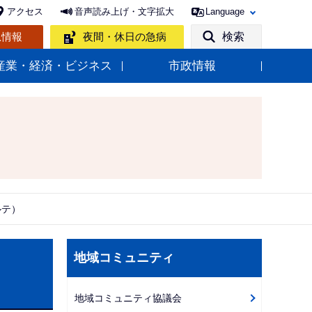
アクセス
音声読み上げ・文字拡大
Language
急情報
夜間・休日の急病
検索
産業・経済・ビジネス
市政情報
ルテ）
サ
地域コミュニティ
ブ
ナ
地域コミュニティ協議会
ビ