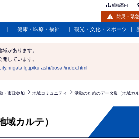
組織案内
防災・緊
健康・医療・福祉
観光・文化・スポーツ
地域があります。
公開しています。
ity.niigata.lg.jp/kurashi/bosai/index.html
動・市政参加
地域コミュニティ
活動のためのデータ集（地域カ
地域カルテ）