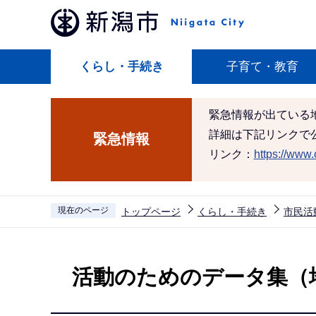
こ
の
ペ
くらし・手続き
子育て・教育
ー
ジ
の
緊急情報が出ている
先
詳細は下記リンクで
緊急情報
頭
リンク：
https://www.c
で
す
現在のページ
トップページ
くらし・手続き
市民活
本
文
活動のためのデータ集（
こ
こ