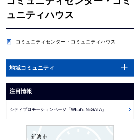
コミュニティセンター・コミ
こ
こ
ュニティハウス
か
ら
コミュニティセンター・コミュニティハウス
本
サ
文
地域コミュニティ
ブ
こ
ナ
こ
ビ
注目情報
ま
ゲ
で
ー
シティプロモーションページ「What's NiiGATA」
シ
ョ
ン