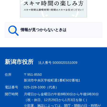
こ
こ
か
ら
情報が見つからないときは
サ
ブ
ナ
新潟市役所
法人番号 5000020151009
ビ
ゲ
住所
〒951-8550
ー
新潟市中央区学校町通1番町602番地1
シ
電話番号
025-228-1000（代表）
ョ
開庁時間
月曜日から金曜日の午前8時30分から午後5時30分
ン
（祝・休日、12月29日から1月3日を除く）
※部署、施設によっては、開庁・開館の日・時間が
こ