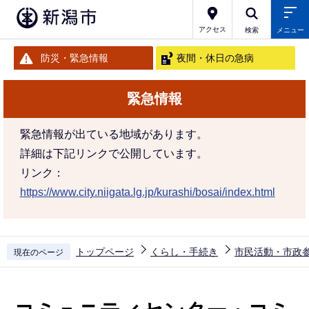
こ
の
アクセス
検索
メニュー
ペ
防災・緊急情報
夜間・休日の急病
ー
ジ
緊急情報
の
先
緊急情報が出ている地域があります。
頭
詳細は下記リンクで公開しています。
で
リンク：
す
https://www.city.niigata.lg.jp/kurashi/bosai/index.html
トップページ
くらし・手続き
市民活動・市政
現在のページ
本
文