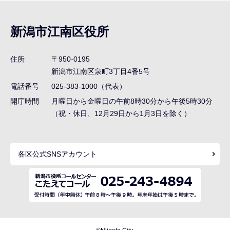
ブ
ナ
新潟市江南区役所
ビ
ゲ
住所
〒950-0195
ー
新潟市江南区泉町3丁目4番5号
シ
電話番号
025-383-1000（代表）
ョ
開庁時間
月曜日から金曜日の午前8時30分から午後5時30分
ン
（祝・休日、12月29日から1月3日を除く）
こ
こ
各区公式SNSアカウント
ま
で