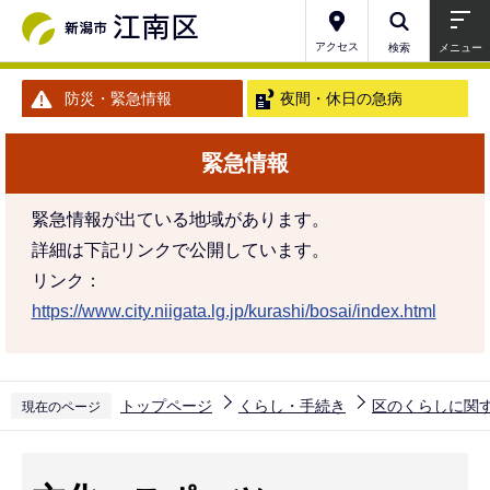
こ
の
アクセス
検索
メニュー
ペ
防災・緊急情報
夜間・休日の急病
ー
ジ
緊急情報
の
先
緊急情報が出ている地域があります。
頭
詳細は下記リンクで公開しています。
で
リンク：
す
https://www.city.niigata.lg.jp/kurashi/bosai/index.html
トップページ
くらし・手続き
区のくらしに関
現在のページ
本
文