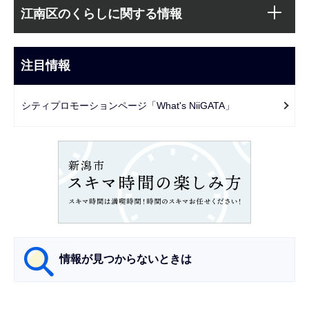
サ
文
江南区のくらしに関する情報
ブ
こ
ナ
こ
ビ
注目情報
ま
ゲ
で
ー
シティプロモーションページ「What's NiiGATA」
シ
ョ
ン
こ
こ
か
ら
情報が見つからないときは
サ