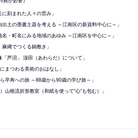
料費が必要）
砂丘に刻まれた人々の営み」
市内出土の墨書土器を考える ～江南区の新資料中心に～」
な地名・町名にみる地域のあゆみ ～江南区を中心に～」
験）麻縄でつくる鍋敷き」
映像「芦沼」 湶田（あわらだ）について」
南区にまつわる美術のおはなし」
から卒寿への旅 ～88歳から90歳の学び旅～」
験）山根流折形教室（和紙を使って“心”も包む）」
。