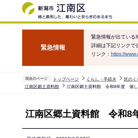
こ
の
ペ
ー
緊急情報が出ている
ジ
詳細は下記リンクで
緊急情報
の
リンク：
https://www.c
先
頭
で
現在のページ
トップページ
くらし・手続き
区のく
す
江南区郷土資料館
江南区郷土資料館 令和8年度 催
本
文
江南区郷土資料館 令和8
こ
こ
か