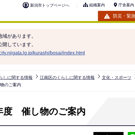
組織案内
庁舎案内
新潟市トップページへ
防災・緊
地域があります。
公開しています。
ity.niigata.lg.jp/kurashi/bosai/index.html
らしに関する情報
江南区のくらしに関する情報
文化・スポーツ
し物のご案内
年度 催し物のご案内