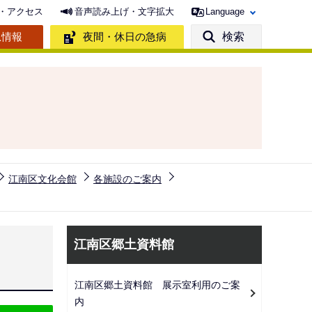
・アクセス
音声読み上げ・文字拡大
Language
急情報
夜間・休日の急病
検索
江南区文化会館
各施設のご案内
サ
江南区郷土資料館
ブ
ナ
江南区郷土資料館 展示室利用のご案
ビ
内