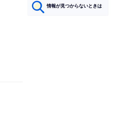
情報が見つからないときは
サ
ブ
ナ
ビ
ゲ
ー
シ
ョ
ン
こ
こ
ま
で