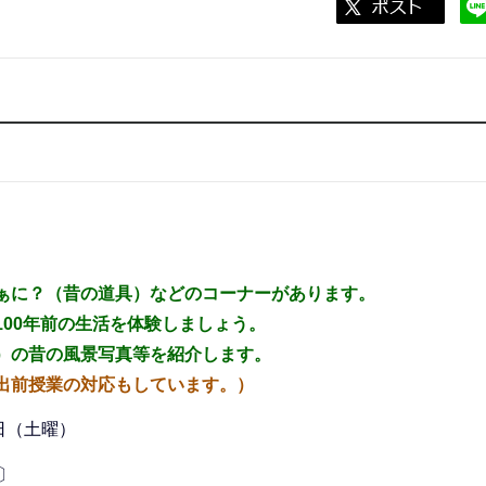
ぁに？
（昔の道具）などのコーナーが
あります。
00年前の生活を体験
しましょう。
）の昔の風景写真等を
紹介します。
出前授業の対応もしています
。）
日（土曜）
〕