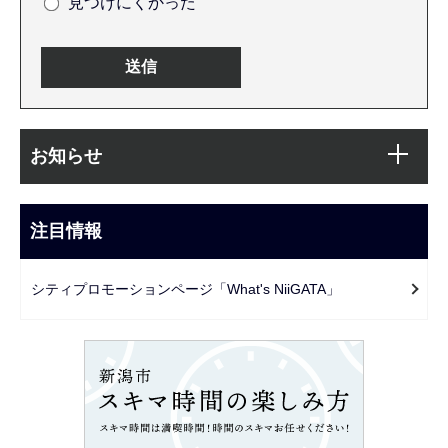
見つけにくかった
本
サ
文
お知らせ
ブ
こ
ナ
こ
ビ
注目情報
ま
ゲ
で
ー
シティプロモーションページ「What's NiiGATA」
シ
ョ
ン
こ
こ