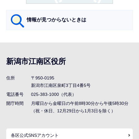
か
ら
情報が見つからないときは
サ
ブ
ナ
新潟市江南区役所
ビ
ゲ
住所
〒950-0195
ー
新潟市江南区泉町3丁目4番5号
シ
電話番号
025-383-1000（代表）
ョ
開庁時間
月曜日から金曜日の午前8時30分から午後5時30分
ン
（祝・休日、12月29日から1月3日を除く）
こ
こ
各区公式SNSアカウント
ま