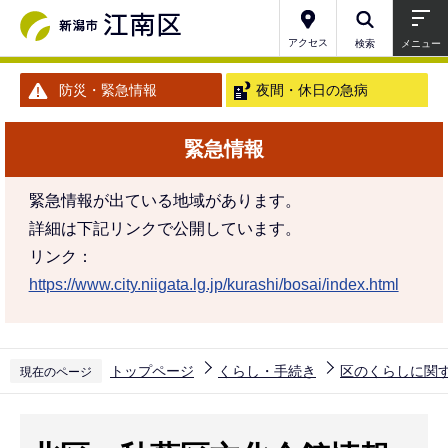
こ
の
アクセス
検索
メニュー
ペ
防災・緊急情報
夜間・休日の急病
ー
ジ
緊急情報
の
先
緊急情報が出ている地域があります。
頭
詳細は下記リンクで公開しています。
で
リンク：
す
https://www.city.niigata.lg.jp/kurashi/bosai/index.html
トップページ
くらし・手続き
区のくらしに関
現在のページ
本
文