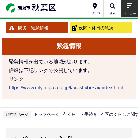
こ
の
アクセス
検索
メニュー
ペ
防災・緊急情報
夜間・休日の急病
ー
ジ
緊急情報
の
先
緊急情報が出ている地域があります。
頭
詳細は下記リンクで公開しています。
で
リンク：
す
https://www.city.niigata.lg.jp/kurashi/bosai/index.html
トップページ
くらし・手続き
区のくらしに関
現在のページ
本
文