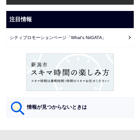
ブ
こ
ナ
こ
ビ
注目情報
ま
ゲ
で
ー
シティプロモーションページ「What's NiiGATA」
シ
ョ
ン
こ
こ
か
ら
情報が見つからないときは
サ
ブ