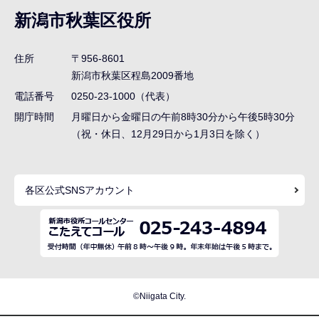
ナ
新潟市秋葉区役所
ビ
ゲ
住所
〒956-8601
ー
新潟市秋葉区程島2009番地
シ
電話番号
0250-23-1000（代表）
ョ
開庁時間
月曜日から金曜日の午前8時30分から午後5時30分
ン
（祝・休日、12月29日から1月3日を除く）
こ
こ
各区公式SNSアカウント
ま
で
©Niigata City.