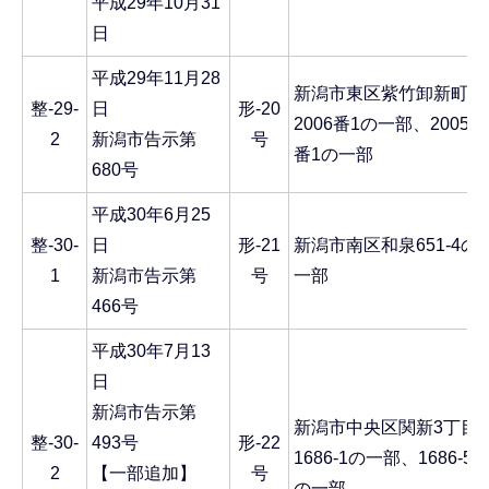
平成29年10月31
日
平成29年11月28
新潟市東区紫竹卸新町
整-29-
日
形-20
2006番1の一部、2005
2
新潟市告示第
号
番1の一部
680号
平成30年6月25
整-30-
日
形-21
新潟市南区和泉651-4の
1
新潟市告示第
号
一部
466号
平成30年7月13
日
新潟市告示第
新潟市中央区関新3丁目
整-30-
493号
形-22
1686-1の一部、1686-5
2
【一部追加】
号
の一部