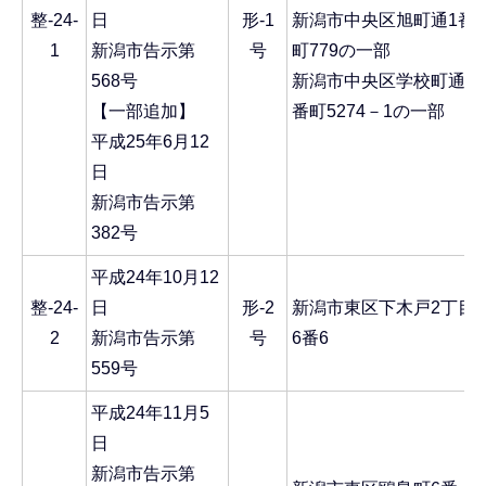
整-24-
日
形-1
新潟市中央区旭町通1番
1
新潟市告示第
号
町779の一部
568号
新潟市中央区学校町通2
【一部追加】
番町5274－1の一部
平成25年6月12
日
新潟市告示第
382号
平成24年10月12
整-24-
日
形-2
新潟市東区下木戸2丁目
2
新潟市告示第
号
6番6
559号
平成24年11月5
日
新潟市告示第