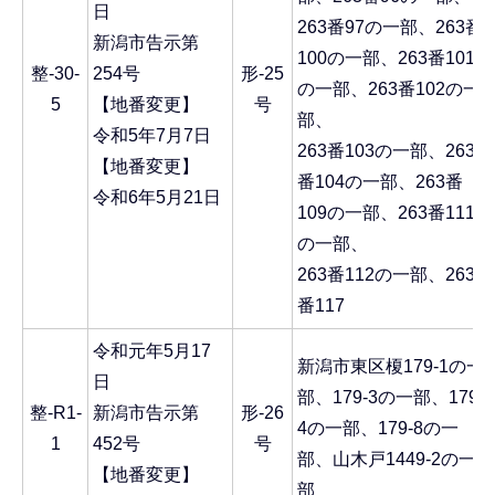
日
263番97の一部、263番
新潟市告示第
100の一部、263番101
整-30-
254号
形-25
の一部、263番102の一
5
【地番変更】
号
部、
令和5年7月7日
263番103の一部、263
【地番変更】
番104の一部、263番
令和6年5月21日
109の一部、263番111
の一部、
263番112の一部、263
番117
令和元年5月17
新潟市東区榎179-1の一
日
部、179-3の一部、179-
整-R1-
新潟市告示第
形-26
4の一部、179-8の一
1
452号
号
部、山木戸1449-2の一
【地番変更】
部