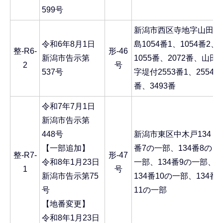
599号
新潟市西区寺地字山田
令和6年8月1日
島1054番1、1054番2、
整-R6-
形-46
新潟市告示第
1055番、2072番、山田
2
号
537号
字堤付2553番1、2554
番、3493番
令和7年7月1日
新潟市告示第
448号
新潟市東区中木戸134
【一部追加】
番7の一部、134番8の
整-R7-
形-47
令和8年1月23日
一部、134番9の一部、
1
号
新潟市告示第75
134番10の一部、134番
号
11の一部
【地番変更】
令和8年1月23日