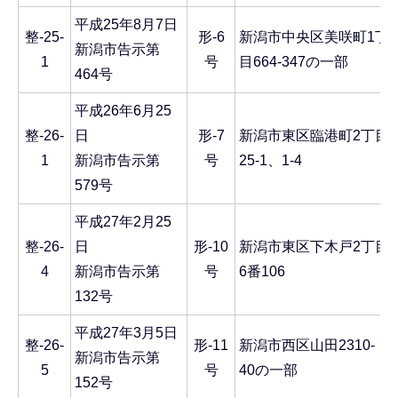
平成25年8月7日
整-25-
形-6
新潟市中央区美咲町1丁
新潟市告示第
1
号
目664-347の一部
464号
平成26年6月25
整-26-
日
形-7
新潟市東区臨港町2丁目
1
新潟市告示第
号
25-1、1-4
579号
平成27年2月25
整-26-
日
形-10
新潟市東区下木戸2丁目
4
新潟市告示第
号
6番106
132号
平成27年3月5日
整-26-
形-11
新潟市西区山田2310-
新潟市告示第
5
号
40の一部
152号