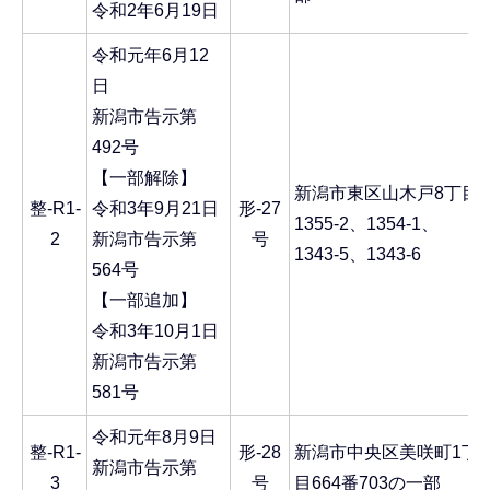
令和2年6月19日
令和元年6月12
日
新潟市告示第
492号
【一部解除】
新潟市東区山木戸8丁目
整-R1-
令和3年9月21日
形-27
1355-2、1354-1、
2
新潟市告示第
号
1343-5、1343-6
564号
【一部追加】
令和3年10月1日
新潟市告示第
581号
令和元年8月9日
整-R1-
形-28
新潟市中央区美咲町1丁
新潟市告示第
3
号
目664番703の一部