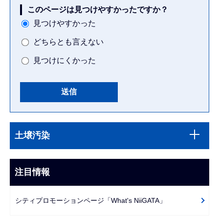
このページは見つけやすかったですか？
見つけやすかった
どちらとも言えない
見つけにくかった
本
サ
文
土壌汚染
ブ
こ
ナ
こ
ビ
注目情報
ま
ゲ
で
ー
シティプロモーションページ「What's NiiGATA」
シ