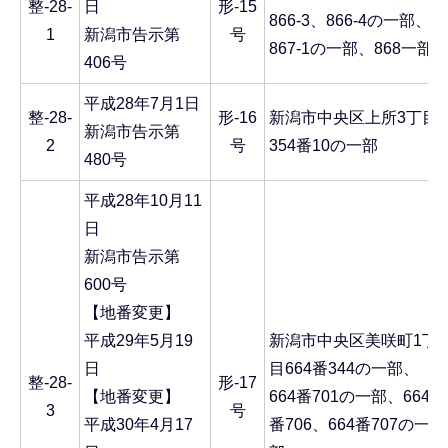
整-28-
日
形-15
866-3、866-4の一部、
1
新潟市告示第
号
867-1の一部、868一部
406号
平成28年7月1日
整-28-
形-16
新潟市中央区上所3丁目
新潟市告示第
2
号
354番10の一部
480号
平成28年10月11
日
新潟市告示第
600号
【地番変更】
平成29年5月19
新潟市中央区美咲町1丁
日
目664番344の一部、
整-28-
形-17
【地番変更】
664番701の一部、664
3
号
平成30年4月17
番706、664番707の一