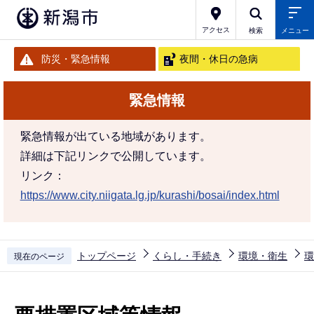
こ
の
アクセス
検索
メニュー
ペ
防災・緊急情報
夜間・休日の急病
ー
ジ
緊急情報
の
先
緊急情報が出ている地域があります。
頭
詳細は下記リンクで公開しています。
で
リンク：
す
https://www.city.niigata.lg.jp/kurashi/bosai/index.html
トップページ
くらし・手続き
環境・衛生
環
現在のページ
本
文