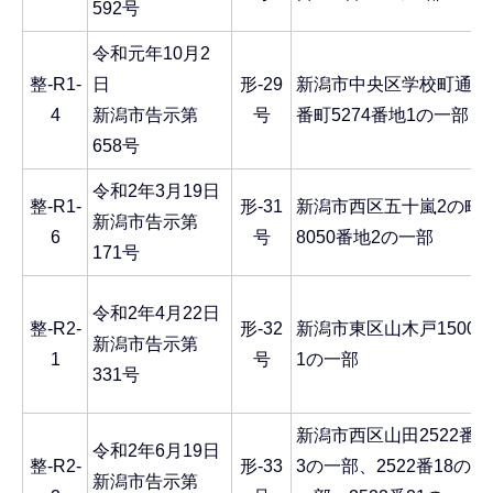
592号
令和元年10月2
整-R1-
日
形-29
新潟市中央区学校町通2
4
新潟市告示第
号
番町5274番地1の一部
658号
令和2年3月19日
整-R1-
形-31
新潟市西区五十嵐2の町
新潟市告示第
6
号
8050番地2の一部
171号
令和2年4月22日
整-R2-
形-32
新潟市東区山木戸1500-
新潟市告示第
1
号
1の一部
331号
新潟市西区山田2522番
令和2年6月19日
整-R2-
形-33
3の一部、2522番18の
新潟市告示第