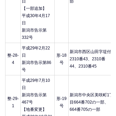
日
部
【一部追加】
平成30年4月17
日
新潟市告示第
332号
平成29年2月22
新潟市西区山田字堤付
整-28-
日
形-18
2310番43、2310番
4
新潟市告示第86
号
44、2310番45
号
平成29年7月10
日
新潟市告示第
新潟市中央区美咲町1丁
整-29-
形-19
467号
目664番702の一部、
1
号
【地番変更】
664番705の一部