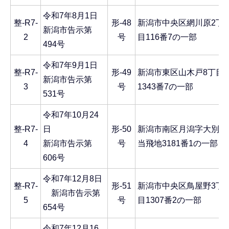
令和7年8月1日
整-R7-
形-48
新潟市中央区網川原2丁
新潟市告示第
2
号
目116番7の一部
494号
令和7年9月1日
整-R7-
形-49
新潟市東区山木戸8丁目
新潟市告示第
3
号
1343番7の一部
531号
令和7年10月24
整-R7-
日
形-50
新潟市南区月潟字大別
4
新潟市告示第
号
当飛地3181番1の一部
606号
令和7年12月8日
整‐R7-
形-51
新潟市中央区鳥屋野3丁
新潟市告示第
5
号
目1307番2の一部
654号
令和7年12月16