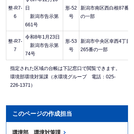
整‐R7-
日
形-52
新潟市南区西白根87番
6
新潟市告示第
号
の一部
661号
令和8年1月23日
整-R7-
形-53
新潟市中央区幸西4丁目
新潟市告示第
7
号
265番の一部
74号
指定された区域の台帳は下記窓口で閲覧できます。
環境部環境対策課（水環境グループ 電話：025-
226-1371）
このページの作成担当
環境部 環境対策課