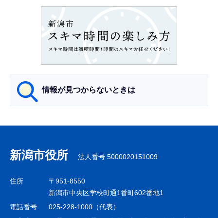
ョ
ン
こ
こ
か
ら
情報が見つからないときは
サ
ブ
ナ
新潟市役所
法人番号 5000020151009
ビ
ゲ
住所
〒951-8550
ー
新潟市中央区学校町通1番町602番地1
シ
電話番号
025-228-1000（代表）
ョ