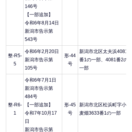
146号
【一部追加】
令和6年8月14日
新潟市告示第
543号
令和6年2月20日
新潟市北区太夫浜4081
整-R5-
形-44
新潟市告示第
番1の一部、4081番2の
5
号
105号
一部
令和6年7月1日
新潟市告示第
484号
整-R6-
【一部追加】
形-45
新潟市北区松浜町字小
1
令和7年10月17
号
麦畑3633番1の一部
日
新潟市告示第