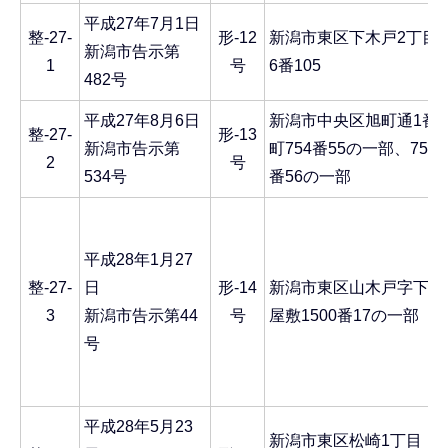
平成27年7月1日
整-27-
形-12
新潟市東区下木戸2丁目
新潟市告示第
1
号
6番105
482号
平成27年8月6日
新潟市中央区旭町通1番
整-27-
形-13
新潟市告示第
町754番55の一部、754
2
号
534号
番56の一部
平成28年1月27
整-27-
日
形-14
新潟市東区山木戸字下
3
新潟市告示第44
号
屋敷1500番17の一部
号
平成28年5月23
新潟市東区松崎1丁目