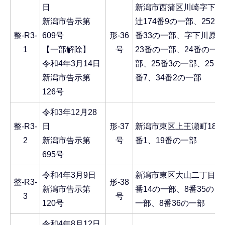
日
新潟市西蒲区川崎字下
新潟市告示第
辻174番9の一部、252
整-R3-
609号
形-36
番33の一部、字下川原
1
【一部解除】
号
23番の一部、24番の一
令和4年3月14日
部、25番3の一部、25
新潟市告示第
番7、34番2の一部
126号
令和3年12月28
整-R3-
日
形-37
新潟市東区上王瀬町18
2
新潟市告示第
号
番1、19番の一部
695号
令和4年3月9日
新潟市東区大山二丁目8
整-R3-
形-38
新潟市告示第
番14の一部、8番35の
3
号
120号
一部、8番36の一部
令和4年8月12日