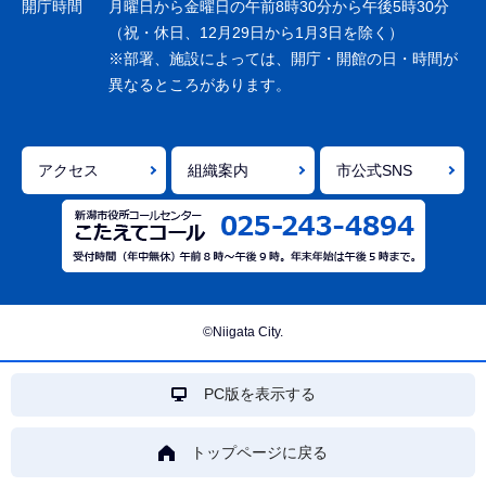
開庁時間
月曜日から金曜日の午前8時30分から午後5時30分
ン
（祝・休日、12月29日から1月3日を除く）
※部署、施設によっては、開庁・開館の日・時間が
こ
異なるところがあります。
こ
ま
で
アクセス
組織案内
市公式SNS
©Niigata City.
PC版を表示する
トップページに戻る