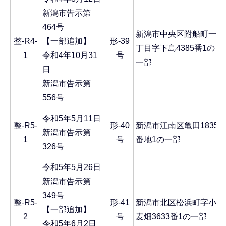
新潟市告示第
464号
新潟市中央区附船町一
整-R4-
【一部追加】
形-39
丁目字下島4385番1の
1
令和4年10月31
号
一部
日
新潟市告示第
556号
令和5年5月11日
整-R5-
形-40
新潟市江南区亀田1835
新潟市告示第
1
号
番地1の一部
326号
令和5年5月26日
新潟市告示第
349号
整-R5-
形-41
新潟市北区松浜町字小
【一部追加】
2
号
麦畑3633番1の一部
令和5年6月2日