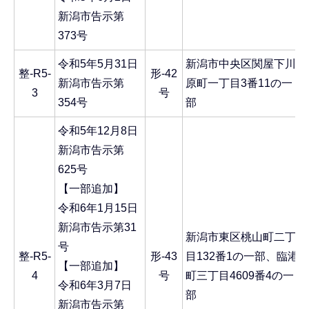
新潟市告示第
373号
令和5年5月31日
新潟市中央区関屋下川
整-R5-
形-42
新潟市告示第
原町一丁目3番11の一
3
号
354号
部
令和5年12月8日
新潟市告示第
625号
【一部追加】
令和6年1月15日
新潟市告示第31
新潟市東区桃山町二丁
号
整-R5-
形-43
目132番1の一部、臨港
【一部追加】
4
号
町三丁目4609番4の一
令和6年3月7日
部
新潟市告示第