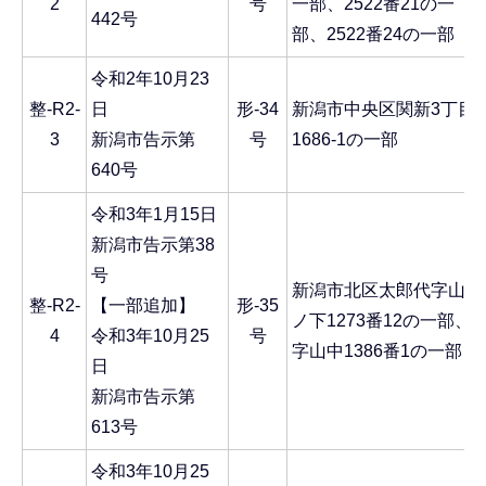
2
号
一部、2522番21の一
442号
部、2522番24の一部
令和2年10月23
整-R2-
日
形-34
新潟市中央区関新3丁目
3
新潟市告示第
号
1686-1の一部
640号
令和3年1月15日
新潟市告示第38
号
新潟市北区太郎代字山
整-R2-
【一部追加】
形-35
ノ下1273番12の一部、
4
令和3年10月25
号
字山中1386番1の一部
日
新潟市告示第
613号
令和3年10月25