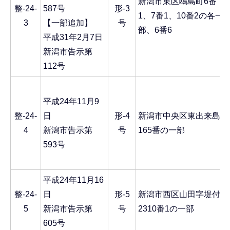
新潟市東区鴎島町6番
整-24-
587号
形-3
1、7番1、10番2の各一
3
【一部追加】
号
部、6番6
平成31年2月7日
新潟市告示第
112号
平成24年11月9
整-24-
日
形-4
新潟市中央区東出来島
4
新潟市告示第
号
165番の一部
593号
平成24年11月16
整-24-
日
形-5
新潟市西区山田字堤付
5
新潟市告示第
号
2310番1の一部
605号