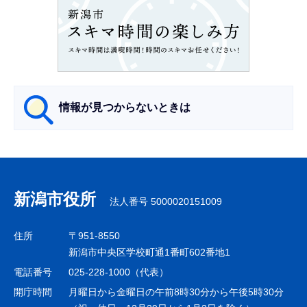
ン
こ
こ
か
ら
情報が見つからないときは
サ
ブ
ナ
新潟市役所
法人番号 5000020151009
ビ
ゲ
住所
〒951-8550
ー
新潟市中央区学校町通1番町602番地1
シ
電話番号
025-228-1000（代表）
ョ
開庁時間
月曜日から金曜日の午前8時30分から午後5時30分
ン