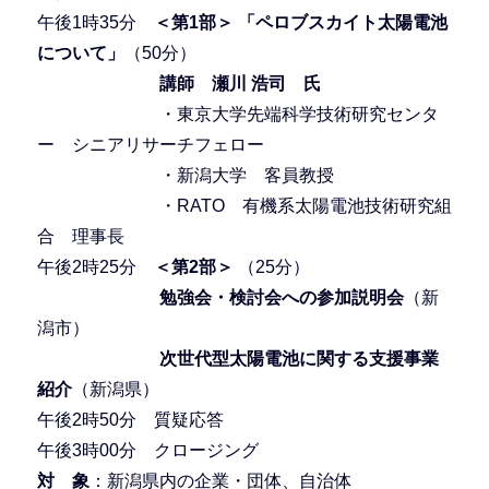
午後1時35分
＜第1部＞ 「ペロブスカイト太陽電池
について」
（50分）
講師 瀬川 浩司 氏
・東京大学先端科学技術研究センタ
ー シニアリサーチフェロー
・新潟大学 客員教授
・RATO 有機系太陽電池技術研究組
合 理事長
午後2時25分
＜第2部＞
（25分）
勉強会・検討会への参加説明会
（新
潟市）
次世代型太陽電池に関する支援事業
紹介
（新潟県）
午後2時50分 質疑応答
午後3時00分 クロージング
対 象
：新潟県内の企業・団体、自治体