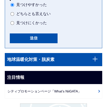
見つけやすかった
どちらとも言えない
見つけにくかった
本
サ
文
地球温暖化対策・脱炭素
ブ
こ
ナ
こ
ビ
注目情報
ま
ゲ
で
ー
シティプロモーションページ「What's NiiGATA」
シ
ョ