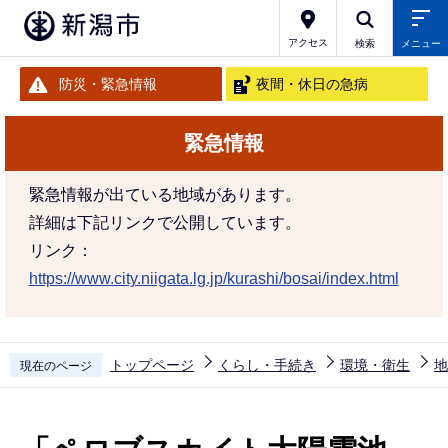
こ
の
アクセス
検索
メニュー
ペ
防災・緊急情報
夜間・休日の急病
ー
ジ
緊急情報
の
先
緊急情報が出ている地域があります。
頭
詳細は下記リンクで公開しています。
で
リンク：
す
https://www.city.niigata.lg.jp/kurashi/bosai/index.html
トップページ
くらし・手続き
環境・衛生
地
現在のページ
本
文