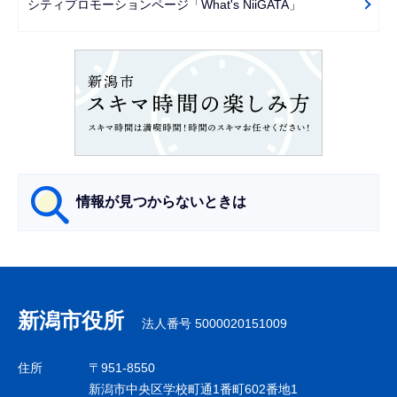
シティプロモーションページ「What's NiiGATA」
シ
ョ
ン
こ
こ
か
ら
情報が見つからないときは
サ
ブ
ナ
新潟市役所
法人番号 5000020151009
ビ
ゲ
住所
〒951-8550
ー
新潟市中央区学校町通1番町602番地1