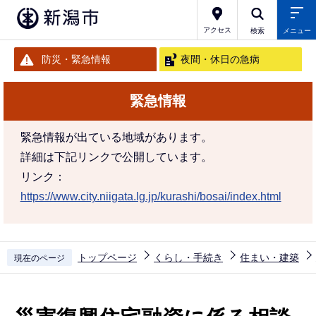
こ
の
アクセス
検索
メニュー
ペ
防災・緊急情報
夜間・休日の急病
ー
ジ
緊急情報
の
先
緊急情報が出ている地域があります。
頭
詳細は下記リンクで公開しています。
で
リンク：
す
https://www.city.niigata.lg.jp/kurashi/bosai/index.html
トップページ
くらし・手続き
住まい・建築
現在のページ
本
文