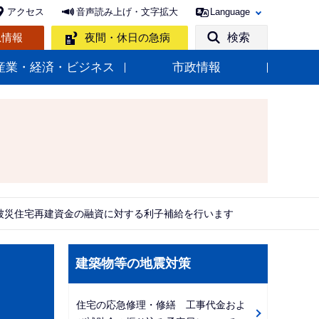
アクセス
音声読み上げ・文字拡大
Language
急情報
夜間・休日の急病
検索
産業・経済・ビジネス
市政情報
被災住宅再建資金の融資に対する利子補給を行います
サ
建築物等の地震対策
ブ
ナ
住宅の応急修理・修繕 工事代金およ
ビ