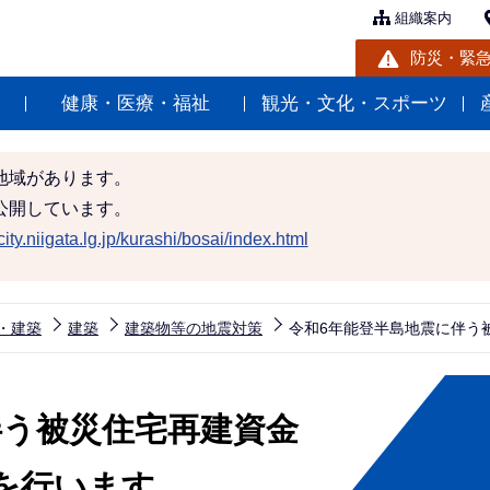
組織案内
防災・緊
健康・医療・福祉
観光・文化・スポーツ
地域があります。
公開しています。
ity.niigata.lg.jp/kurashi/bosai/index.html
・建築
建築
建築物等の地震対策
令和6年能登半島地震に伴う
伴う被災住宅再建資金
を行います