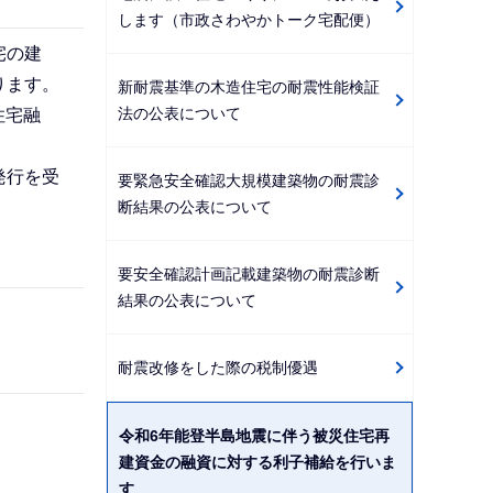
します（市政さわやかトーク宅配便）
宅の建
ります。
新耐震基準の木造住宅の耐震性能検証
法の公表について
住宅融
発行を受
要緊急安全確認大規模建築物の耐震診
断結果の公表について
要安全確認計画記載建築物の耐震診断
結果の公表について
耐震改修をした際の税制優遇
令和6年能登半島地震に伴う被災住宅再
建資金の融資に対する利子補給を行いま
す