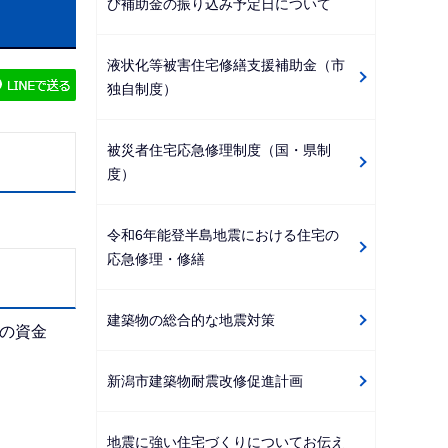
び補助金の振り込み予定日について
ゲ
ー
液状化等被害住宅修繕支援補助金（市
シ
独自制度）
ョ
ン
被災者住宅応急修理制度（国・県制
こ
度）
こ
か
令和6年能登半島地震における住宅の
ら
応急修理・修繕
建築物の総合的な地震対策
の資金
新潟市建築物耐震改修促進計画
地震に強い住宅づくりについてお伝え