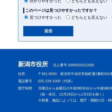
分かりやすかった
どちらとも言えない
このページは見つけやすかったですか？
見つけやすかった
どちらとも言えない
本
文
こ
新潟市役所
法人番号 5000020151009
こ
ま
住所
〒951-8550
新潟市中央区学校町通1番町602
で
電話番号
025-228-1000（代表）
開庁時間
月曜日から金曜日の午前8時30分から午後5時3
（祝・休日、12月29日から1月3日を除く）
※部署、施設によっては、開庁・開館の日・時