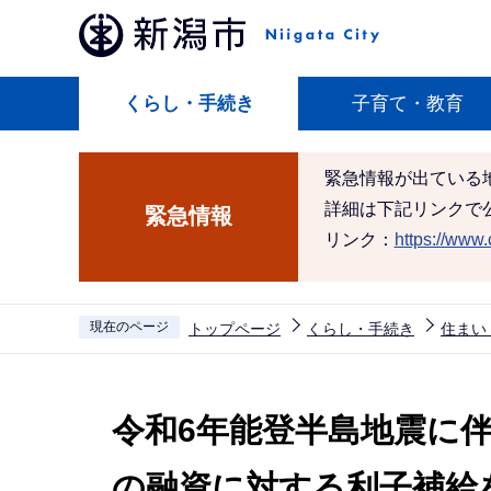
こ
の
ペ
くらし・手続き
子育て・教育
ー
ジ
の
緊急情報が出ている
先
詳細は下記リンクで
緊急情報
頭
リンク：
https://www.c
で
す
現在のページ
トップページ
くらし・手続き
住まい
本
文
令和6年能登半島地震に
こ
こ
の融資に対する利子補給