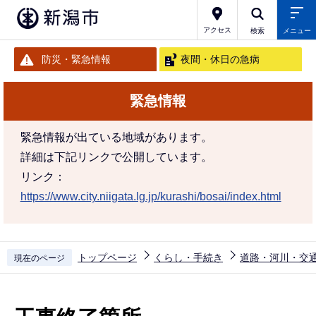
こ
の
アクセス
検索
メニュー
ペ
防災・緊急情報
夜間・休日の急病
ー
ジ
緊急情報
の
先
緊急情報が出ている地域があります。
頭
詳細は下記リンクで公開しています。
で
リンク：
す
https://www.city.niigata.lg.jp/kurashi/bosai/index.html
トップページ
くらし・手続き
道路・河川・交
現在のページ
本
文