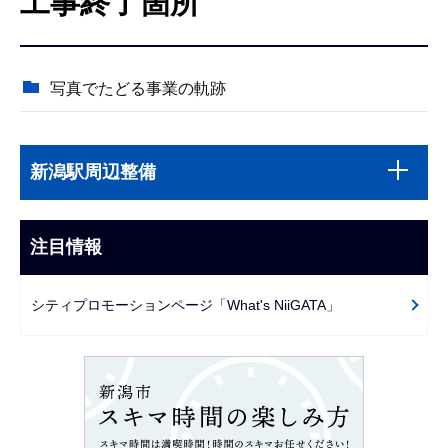
工事終了箇所
こ
こ
か
写真でたどる事業の軌跡
ら
本
サ
文
新潟駅周辺整備
ブ
こ
ナ
こ
ビ
注目情報
ま
ゲ
で
ー
シティプロモーションページ「What's NiiGATA」
シ
ョ
ン
こ
こ