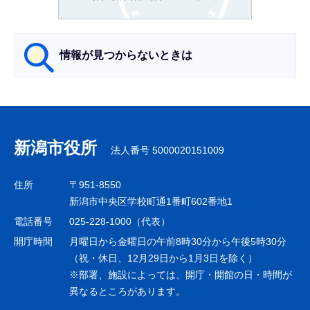
か
ら
情報が見つからないときは
サ
ブ
ナ
新潟市役所
法人番号 5000020151009
ビ
ゲ
住所
〒951-8550
ー
新潟市中央区学校町通1番町602番地1
シ
電話番号
025-228-1000（代表）
ョ
開庁時間
月曜日から金曜日の午前8時30分から午後5時30分
ン
（祝・休日、12月29日から1月3日を除く）
※部署、施設によっては、開庁・開館の日・時間が
こ
異なるところがあります。
こ