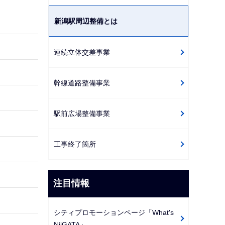
ゲ
新潟駅周辺整備とは
ー
シ
ョ
連続立体交差事業
ン
こ
幹線道路整備事業
こ
か
駅前広場整備事業
ら
工事終了箇所
注目情報
シティプロモーションページ「What's
NiiGATA」