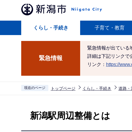
こ
の
ペ
くらし・手続き
子育て・教育
ー
ジ
の
緊急情報が出ている
先
詳細は下記リンクで
緊急情報
頭
リンク：
https://www.c
で
す
現在のページ
トップページ
くらし・手続き
道路・
本
文
新潟駅周辺整備とは
こ
こ