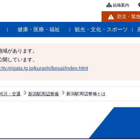
組織案内
防災・緊
健康・医療・福祉
観光・文化・スポーツ
地域があります。
公開しています。
ity.niigata.lg.jp/kurashi/bosai/index.html
河川・交通
新潟駅周辺整備
新潟駅周辺整備とは