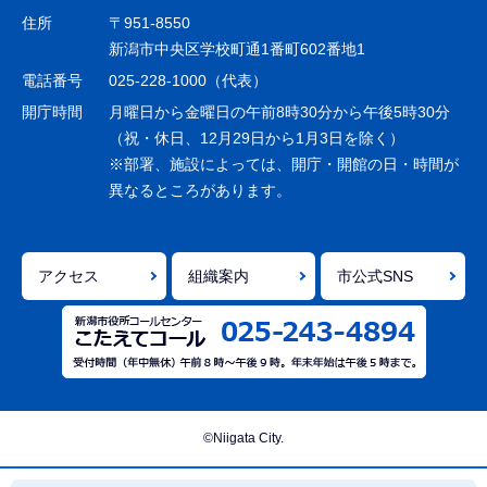
ゲ
住所
〒951-8550
ー
新潟市中央区学校町通1番町602番地1
シ
電話番号
025-228-1000（代表）
ョ
開庁時間
月曜日から金曜日の午前8時30分から午後5時30分
ン
（祝・休日、12月29日から1月3日を除く）
※部署、施設によっては、開庁・開館の日・時間が
こ
異なるところがあります。
こ
ま
で
アクセス
組織案内
市公式SNS
©Niigata City.