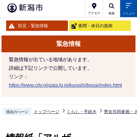
こ
の
アクセス
検索
メニュー
ペ
防災・緊急情報
夜間・休日の急病
ー
ジ
緊急情報
の
先
緊急情報が出ている地域があります。
頭
詳細は下記リンクで公開しています。
で
リンク：
す
https://www.city.niigata.lg.jp/kurashi/bosai/index.html
トップページ
くらし・手続き
男女共同参画・
現在のページ
本
文