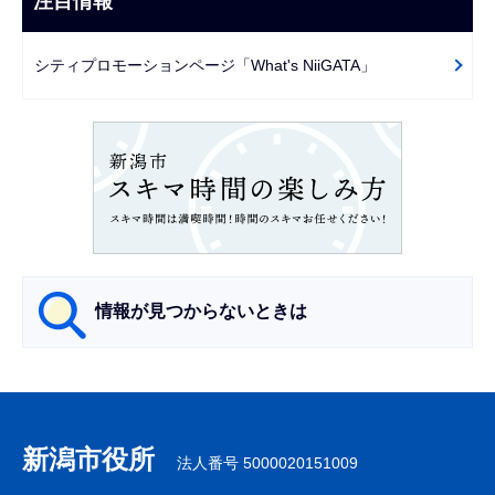
注目情報
で
ー
シ
シティプロモーションページ「What's NiiGATA」
ョ
ン
こ
こ
か
ら
情報が見つからないときは
サ
ブ
ナ
新潟市役所
法人番号 5000020151009
ビ