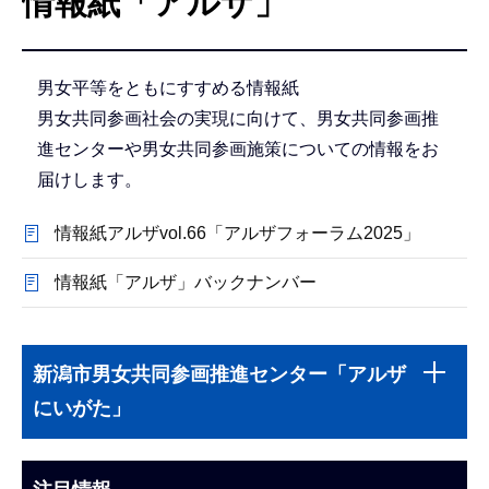
情報紙「アルザ」
こ
こ
か
男女平等をともにすすめる情報紙
ら
男女共同参画社会の実現に向けて、男女共同参画推
進センターや男女共同参画施策についての情報をお
届けします。
情報紙アルザvol.66「アルザフォーラム2025」
情報紙「アルザ」バックナンバー
本
サ
文
新潟市男女共同参画推進センター「アルザ
ブ
こ
にいがた」
ナ
こ
ビ
ま
ゲ