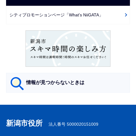
ゲ
で
ー
シティプロモーションページ「What's NiiGATA」
シ
ョ
ン
こ
こ
か
ら
情報が見つからないときは
サ
ブ
ナ
新潟市役所
法人番号 5000020151009
ビ