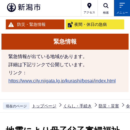
こ
の
アクセス
検索
メニュー
ペ
防災・緊急情報
夜間・休日の急病
ー
ジ
緊急情報
の
先
緊急情報が出ている地域があります。
頭
詳細は下記リンクで公開しています。
で
リンク：
す
https://www.city.niigata.lg.jp/kurashi/bosai/index.html
トップページ
くらし・手続き
防災・災害
令
現在のページ
本
文