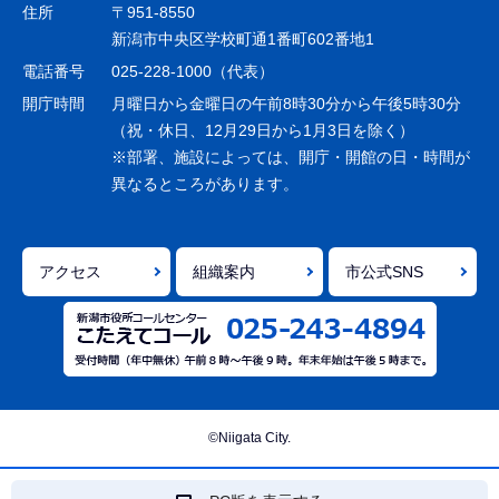
ゲ
住所
〒951-8550
ー
新潟市中央区学校町通1番町602番地1
シ
電話番号
025-228-1000（代表）
ョ
開庁時間
月曜日から金曜日の午前8時30分から午後5時30分
ン
（祝・休日、12月29日から1月3日を除く）
※部署、施設によっては、開庁・開館の日・時間が
こ
異なるところがあります。
こ
ま
で
アクセス
組織案内
市公式SNS
©Niigata City.