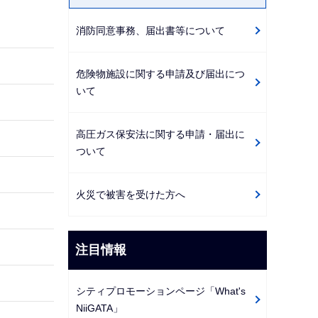
ゲ
消防同意事務、届出書等について
ー
シ
ョ
危険物施設に関する申請及び届出につ
いて
ン
こ
こ
高圧ガス保安法に関する申請・届出に
ついて
か
ら
火災で被害を受けた方へ
注目情報
シティプロモーションページ「What's
NiiGATA」