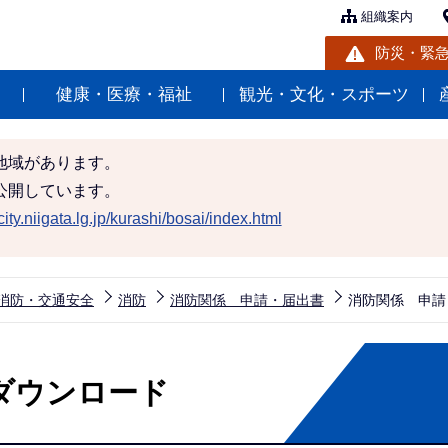
組織案内
防災・緊
健康・医療・福祉
観光・文化・スポーツ
地域があります。
公開しています。
ity.niigata.lg.jp/kurashi/bosai/index.html
消防・交通安全
消防
消防関係 申請・届出書
消防関係 申請
ダウンロード