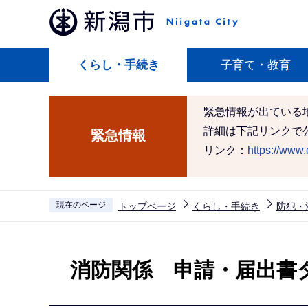
こ
の
ペ
くらし・手続き
子育て・教育
ー
ジ
の
緊急情報が出ている
先
詳細は下記リンクで
緊急情報
頭
リンク：
https://www.c
で
す
現在のページ
トップページ
くらし・手続き
防犯・
本
文
消防関係 申請・届出書
こ
こ