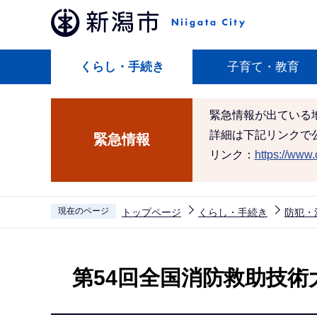
こ
の
ペ
くらし・手続き
子育て・教育
ー
ジ
の
緊急情報が出ている
先
詳細は下記リンクで
緊急情報
頭
リンク：
https://www.c
で
す
現在のページ
トップページ
くらし・手続き
防犯・
本
文
第54回全国消防救助技術
こ
こ