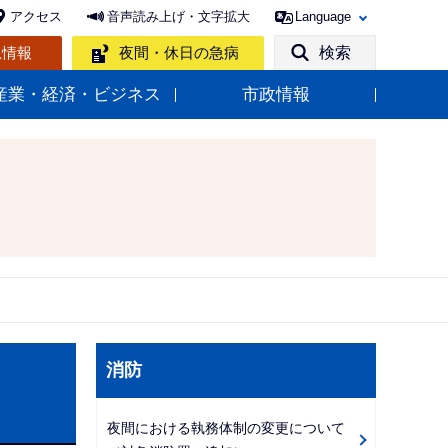
アクセス
音声読み上げ・文字拡大
Language
急情報
夜間・休日の急病
検索
産業・経済・ビジネス
市政情報
サ
消防
ブ
ナ
夜間における執務体制の変更について
ビ