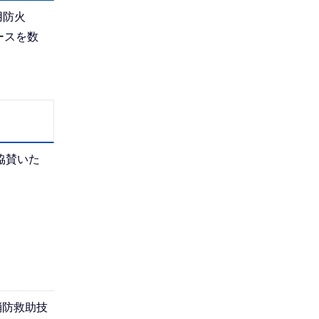
用防火
ースを数
協賛いた
消防救助技