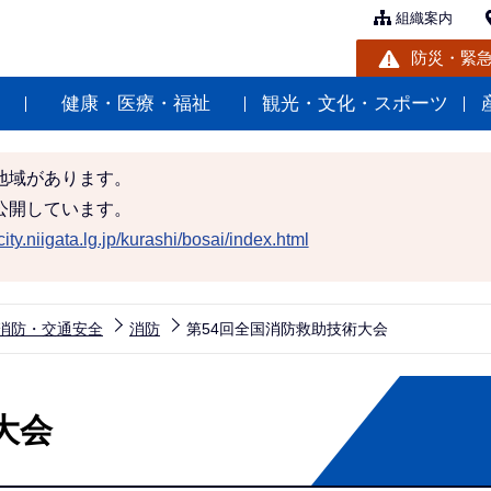
組織案内
防災・緊
健康・医療・福祉
観光・文化・スポーツ
地域があります。
公開しています。
ity.niigata.lg.jp/kurashi/bosai/index.html
消防・交通安全
消防
第54回全国消防救助技術大会
大会