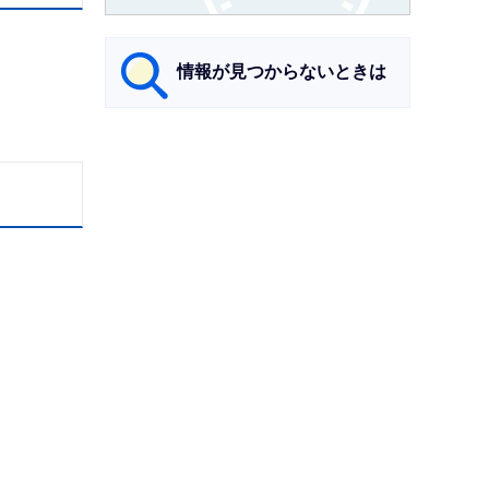
情報が見つからないときは
サ
ブ
ナ
ビ
ゲ
ー
シ
ョ
ン
こ
こ
ま