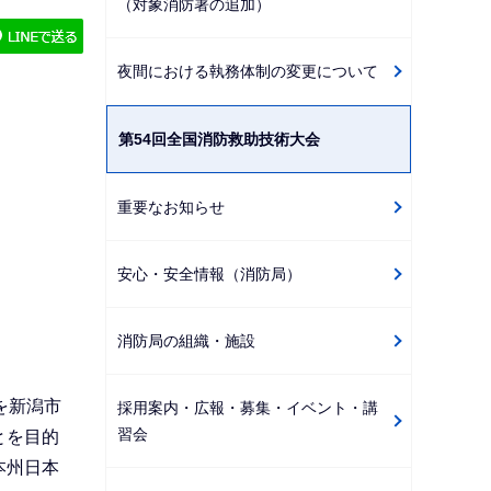
（対象消防署の追加）
ゲ
ー
夜間における執務体制の変更について
シ
ョ
第54回全国消防救助技術大会
ン
こ
こ
重要なお知らせ
か
ら
安心・安全情報（消防局）
消防局の組織・施設
を新潟市
採用案内・広報・募集・イベント・講
習会
とを目的
本州日本