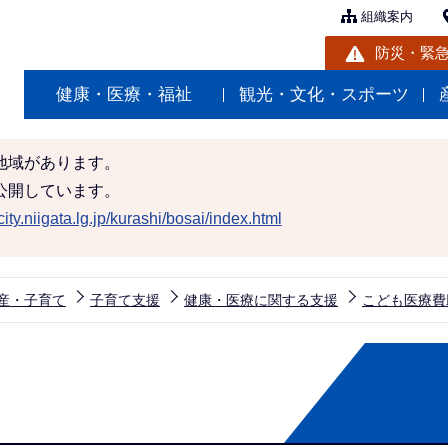
組織案内
防災・緊
健康・医療・福祉
観光・文化・スポーツ
地域があります。
公開しています。
ity.niigata.lg.jp/kurashi/bosai/index.html
産・子育て
子育て支援
健康・医療に関する支援
こども医療費