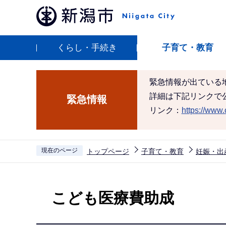
こ
の
ペ
くらし・手続き
子育て・教育
ー
ジ
の
緊急情報が出ている
先
詳細は下記リンクで
緊急情報
頭
リンク：
https://www.c
で
す
現在のページ
トップページ
子育て・教育
妊娠・出
本
文
こども医療費助成
こ
こ