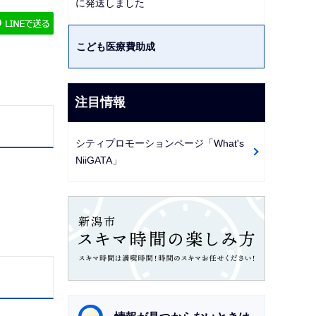
に発送しました
ゲ
ー
こども医療費助成
シ
ョ
ン
注目情報
こ
こ
シティプロモーションページ「What's
か
NiiGATA」
ら