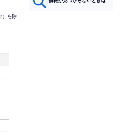
情報が見つからないときは
金）を除
サ
ブ
ナ
ビ
ゲ
ー
シ
ョ
ン
こ
こ
ま
で