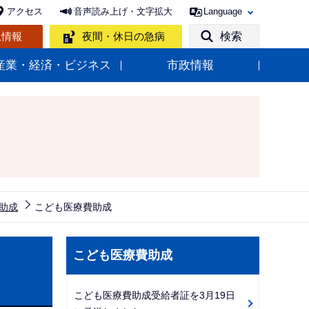
アクセス
音声読み上げ・文字拡大
Language
急情報
夜間・休日の急病
検索
産業・経済・ビジネス
市政情報
助成
こども医療費助成
サ
こども医療費助成
ブ
ナ
こども医療費助成受給者証を3月19日
ビ