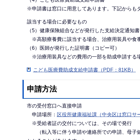
※申請書は窓口に用意してあります。下記からも
該当する場合に必要なもの
（5）健康保険組合などが発行した支給決定通知
※高額療養費に該当する場合、治療用装具や食事
（6）医師が発行した証明書（コピー可）
※治療用装具などの費用の一部を助成申請する
こども医療費助成支給申請書（PDF：81KB）
申請方法
市の受付窓口へ直接申請
申請場所：
区役所健康福祉課（中央区は窓口サ
※受給者証の交付については、その場で発行
（転入等に伴う申請や連絡所での申請、母子健