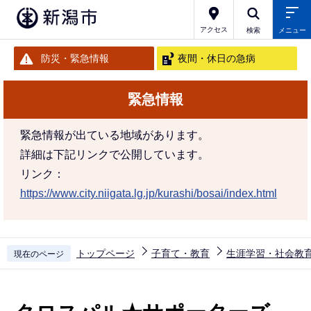
こ
の
アクセス
検索
メニュー
ペ
防災・緊急情報
夜間・休日の急病
ー
ジ
緊急情報
の
先
緊急情報が出ている地域があります。
頭
詳細は下記リンクで公開しています。
で
リンク：
す
https://www.city.niigata.lg.jp/kurashi/bosai/index.html
トップページ
子育て・教育
生涯学習・社会教
現在のページ
本
文