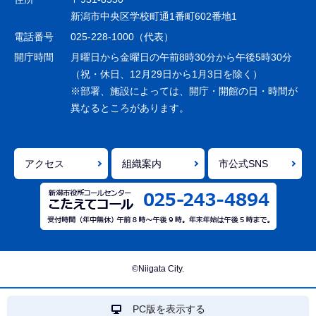
ー
新潟市中央区学校町通1番町602番地1
シ
電話番号
025-228-1000（代表）
ョ
開庁時間
月曜日から金曜日の午前8時30分から午後5時30分
ン
（祝・休日、12月29日から1月3日を除く）
※部署、施設によっては、開庁・開館の日・時間が
こ
異なるところがあります。
こ
ま
で
アクセス
組織案内
市公式SNS
©Niigata City.
PC版を表示する