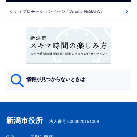
ゲ
で
ー
シティプロモーションページ「What's NiiGATA」
シ
ョ
ン
こ
こ
か
ら
情報が見つからないときは
サ
ブ
ナ
新潟市役所
法人番号 5000020151009
ビ
ゲ
住所
〒951-8550