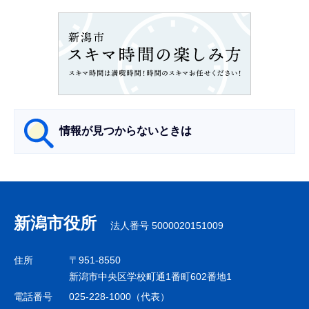
ョ
ン
こ
こ
か
ら
情報が見つからないときは
サ
ブ
ナ
新潟市役所
法人番号 5000020151009
ビ
ゲ
住所
〒951-8550
ー
新潟市中央区学校町通1番町602番地1
シ
電話番号
025-228-1000（代表）