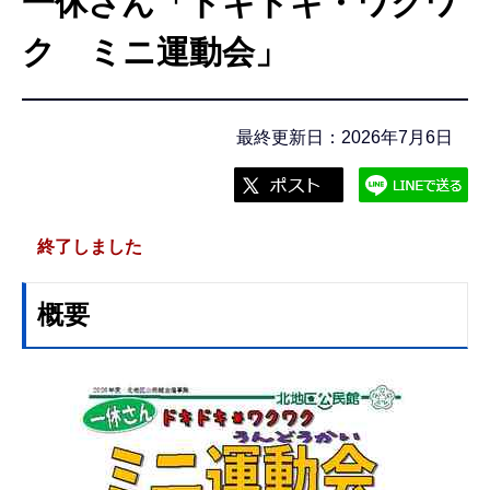
一休さん「ドキドキ・ワクワ
こ
こ
ク ミニ運動会」
か
ら
最終更新日：2026年7月6日
終了しました
概要