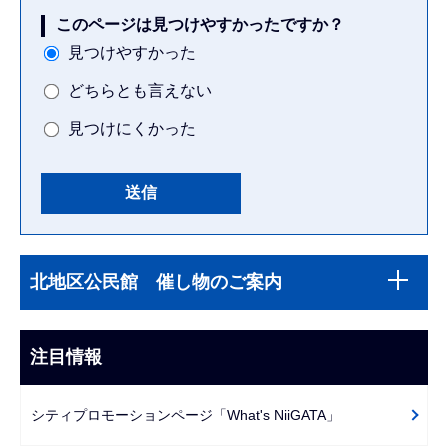
このページは見つけやすかったですか？
見つけやすかった
どちらとも言えない
見つけにくかった
本
サ
文
北地区公民館 催し物のご案内
ブ
こ
ナ
こ
ビ
注目情報
ま
ゲ
で
ー
シティプロモーションページ「What's NiiGATA」
シ