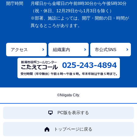
ョ
開庁時間
月曜日から金曜日の午前8時30分から午後5時30分
ン
（祝・休日、12月29日から1月3日を除く）
※部署、施設によっては、開庁・開館の日・時間が
こ
異なるところがあります。
こ
ま
で
アクセス
組織案内
市公式SNS
©Niigata City.
PC版を表示する
トップページに戻る