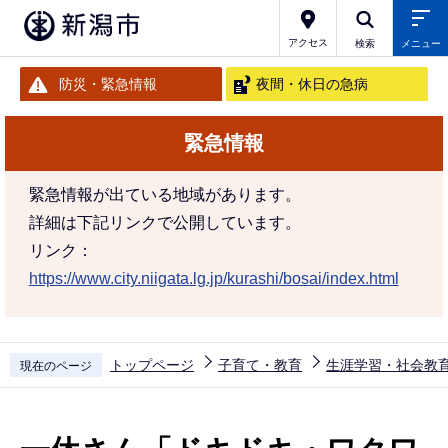
こ
の
アクセス
検索
メニュー
ペ
防災・緊急情報
夜間・休日の急病
ー
ジ
緊急情報
の
先
緊急情報が出ている地域があります。
頭
詳細は下記リンクで公開しています。
で
リンク：
す
https://www.city.niigata.lg.jp/kurashi/bosai/index.html
トップページ
子育て・教育
生涯学習・社会教
現在のページ
本
文