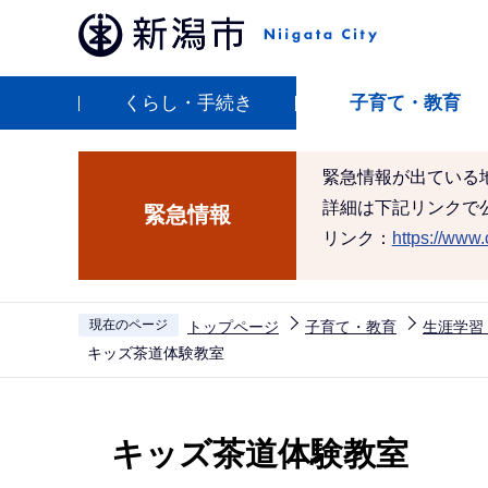
こ
の
ペ
くらし・手続き
子育て・教育
ー
ジ
の
緊急情報が出ている
先
詳細は下記リンクで
緊急情報
頭
リンク：
https://www.c
で
す
現在のページ
トップページ
子育て・教育
生涯学習
キッズ茶道体験教室
本
文
キッズ茶道体験教室
こ
こ