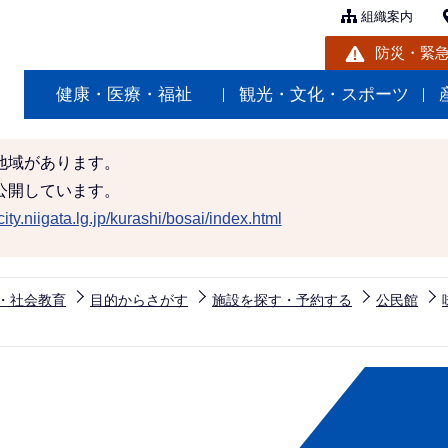
組織案内
防災・緊
健康・医療・福祉
観光・文化・スポーツ
地域があります。
公開しています。
ity.niigata.lg.jp/kurashi/bosai/index.html
・社会教育
目的からさがす
施設を探す・予約する
公民館