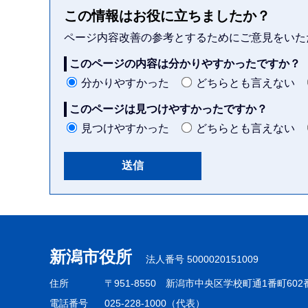
この情報はお役に立ちましたか？
ページ内容改善の参考とするためにご意見をいた
このページの内容は分かりやすかったですか？
分かりやすかった
どちらとも言えない
このページは見つけやすかったですか？
見つけやすかった
どちらとも言えない
本
文
こ
新潟市役所
法人番号 5000020151009
こ
ま
住所
〒951-8550
新潟市中央区学校町通1番町602
で
電話番号
025-228-1000（代表）