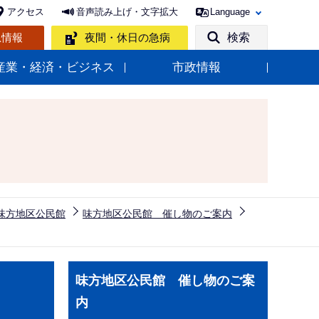
アクセス
音声読み上げ・文字拡大
Language
急情報
夜間・休日の急病
検索
産業・経済・ビジネス
市政情報
味方地区公民館
味方地区公民館 催し物のご案内
サ
味方地区公民館 催し物のご案
ブ
内
ナ