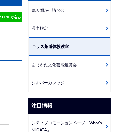
ビ
読み聞かせ講習会
ゲ
ー
漢字検定
シ
ョ
ン
キッズ茶道体験教室
こ
こ
あじかた文化芸能鑑賞会
か
ら
シルバーカレッジ
注目情報
シティプロモーションページ「What's
NiiGATA」