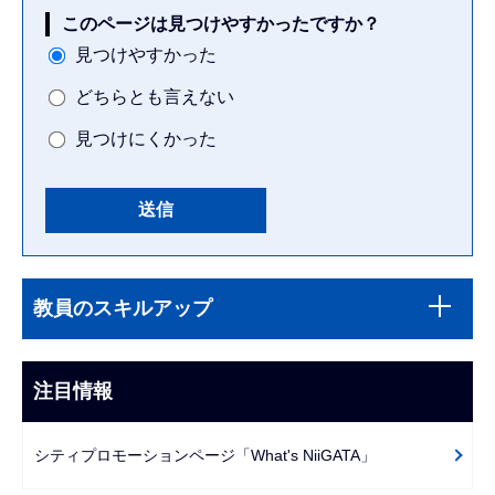
このページは見つけやすかったですか？
見つけやすかった
どちらとも言えない
見つけにくかった
本
サ
文
教員のスキルアップ
ブ
こ
ナ
こ
ビ
注目情報
ま
ゲ
で
ー
シティプロモーションページ「What's NiiGATA」
シ