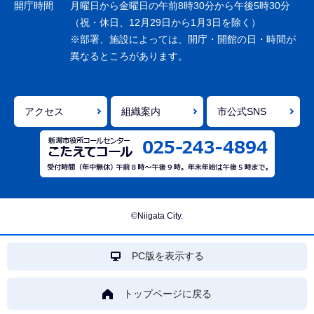
ョ
開庁時間
月曜日から金曜日の午前8時30分から午後5時30分
ン
（祝・休日、12月29日から1月3日を除く）
※部署、施設によっては、開庁・開館の日・時間が
こ
異なるところがあります。
こ
ま
で
アクセス
組織案内
市公式SNS
©Niigata City.
PC版を表示する
トップページに戻る