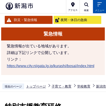
こ
の
アクセス
検索
メニュー
ペ
防災・緊急情報
夜間・休日の急病
ー
ジ
緊急情報
の
先
緊急情報が出ている地域があります。
頭
詳細は下記リンクで公開しています。
で
リンク：
す
https://www.city.niigata.lg.jp/kurashi/bosai/index.html
トップページ
子育て・教育
学校教育
新潟市
現在のページ
本
文