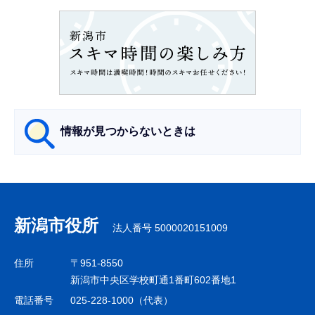
ョ
ン
こ
こ
か
ら
情報が見つからないときは
サ
ブ
ナ
新潟市役所
法人番号 5000020151009
ビ
ゲ
住所
〒951-8550
ー
新潟市中央区学校町通1番町602番地1
シ
電話番号
025-228-1000（代表）