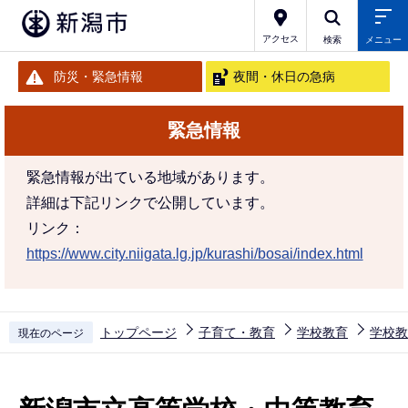
こ
の
アクセス
検索
メニュー
ペ
防災・緊急情報
夜間・休日の急病
ー
ジ
緊急情報
の
先
緊急情報が出ている地域があります。
頭
詳細は下記リンクで公開しています。
で
リンク：
す
https://www.city.niigata.lg.jp/kurashi/bosai/index.html
トップページ
子育て・教育
学校教育
学校教
現在のページ
本
文