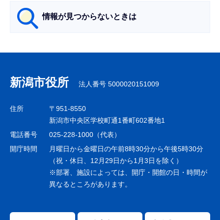
ら
情報が見つからないときは
サ
ブ
ナ
新潟市役所
法人番号 5000020151009
ビ
ゲ
住所
〒951-8550
ー
新潟市中央区学校町通1番町602番地1
シ
電話番号
025-228-1000（代表）
ョ
開庁時間
月曜日から金曜日の午前8時30分から午後5時30分
ン
（祝・休日、12月29日から1月3日を除く）
※部署、施設によっては、開庁・開館の日・時間が
こ
異なるところがあります。
こ
ま
で