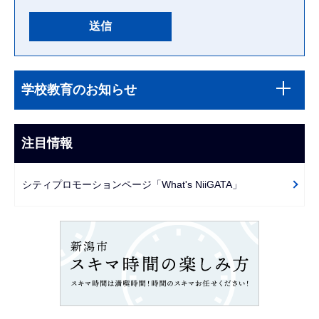
本
サ
文
学校教育のお知らせ
ブ
こ
ナ
こ
ビ
注目情報
ま
ゲ
で
ー
シティプロモーションページ「What's NiiGATA」
シ
ョ
ン
こ
こ
か