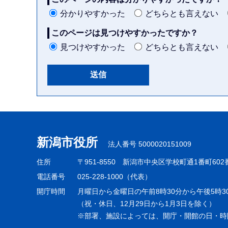
分かりやすかった
どちらとも言えない
このページは見つけやすかったですか？
見つけやすかった
どちらとも言えない
本
文
こ
新潟市役所
法人番号 5000020151009
こ
ま
住所
〒951-8550
新潟市中央区学校町通1番町602
で
電話番号
025-228-1000（代表）
開庁時間
月曜日から金曜日の午前8時30分から午後5時3
（祝・休日、12月29日から1月3日を除く）
※部署、施設によっては、開庁・開館の日・時