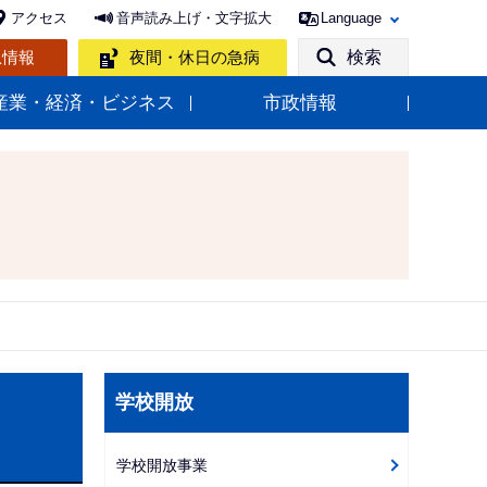
アクセス
音声読み上げ・文字拡大
Language
急情報
夜間・休日の急病
検索
産業・経済・ビジネス
市政情報
サ
学校開放
ブ
ナ
学校開放事業
ビ