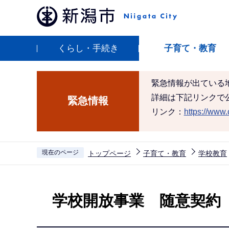
こ
の
ペ
くらし・手続き
子育て・教育
ー
ジ
の
緊急情報が出ている
先
詳細は下記リンクで
緊急情報
頭
リンク：
https://www.c
で
す
現在のページ
トップページ
子育て・教育
学校教育
本
文
学校開放事業 随意契約
こ
こ