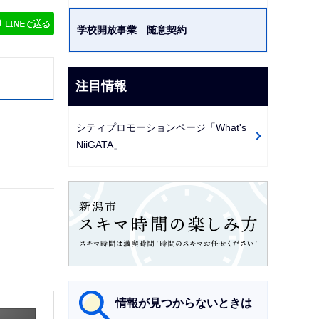
ゲ
学校開放事業 随意契約
ー
シ
ョ
注目情報
ン
こ
シティプロモーションページ「What's
こ
NiiGATA」
か
ら
情報が見つからないときは