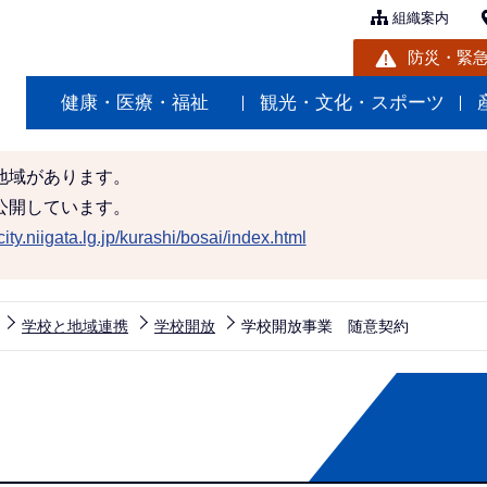
組織案内
防災・緊
健康・医療・福祉
観光・文化・スポーツ
地域があります。
公開しています。
ity.niigata.lg.jp/kurashi/bosai/index.html
学校と地域連携
学校開放
学校開放事業 随意契約