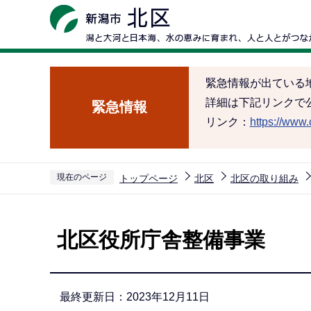
こ
の
ペ
ー
緊急情報が出ている
ジ
詳細は下記リンクで
緊急情報
の
リンク：
https://www.c
先
頭
で
現在のページ
トップページ
北区
北区の取り組み
す
本
文
北区役所庁舎整備事業
こ
こ
か
最終更新日：2023年12月11日
ら