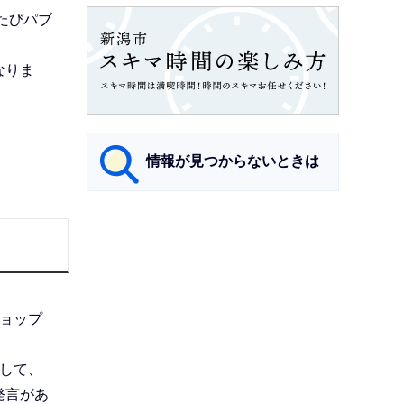
たびパブ
なりま
情報が見つからないときは
サ
ブ
ナ
ビ
ョップ
ゲ
ー
して、
シ
発言があ
ョ