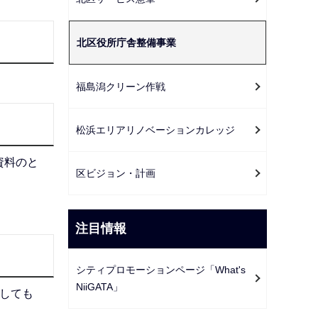
ー
シ
北区役所庁舎整備事業
ョ
ン
こ
福島潟クリーン作戦
こ
か
松浜エリアリノベーションカレッジ
ら
資料のと
区ビジョン・計画
注目情報
シティプロモーションページ「What's
NiiGATA」
しても