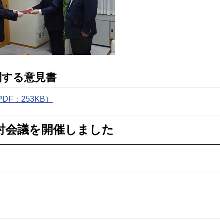
関する意見書
F：253KB）
討会議を開催しました