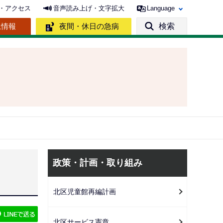
・アクセス
音声読み上げ・文字拡大
Language
急情報
夜間・休日の急病
検索
サ
政策・計画・取り組み
ブ
ナ
北区児童館再編計画
ビ
ゲ
北区サービス憲章