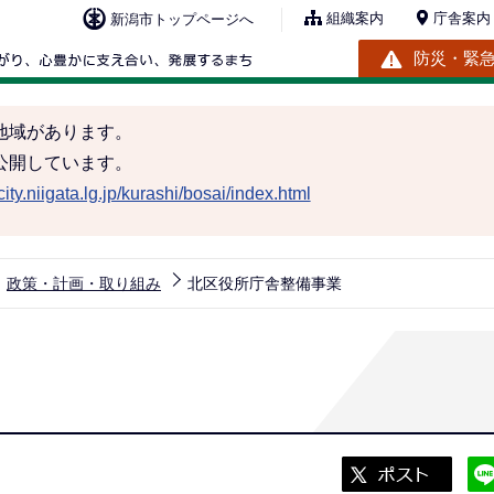
組織案内
庁舎案内
新潟市トップページへ
防災・緊
地域があります。
公開しています。
ity.niigata.lg.jp/kurashi/bosai/index.html
政策・計画・取り組み
北区役所庁舎整備事業