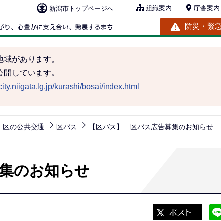
組織案内
庁舎案内
新潟市トップページへ
防災・緊
地域があります。
公開しています。
ity.niigata.lg.jp/kurashi/bosai/index.html
区の公共交通
区バス
【区バス】 区バス広告募集のお知らせ
集のお知らせ