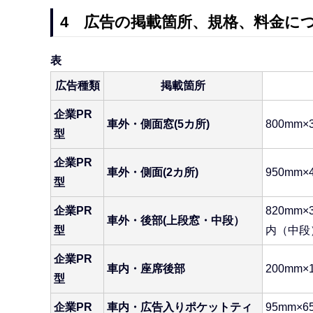
4 広告の掲載箇所、規格、料金に
表
広告種類
掲載箇所
企業PR
車外・側面窓(5カ所)
800mm×
型
企業PR
車外・側面(2カ所)
950mm×
型
企業PR
820mm
車外・後部(上段窓・中段）
型
内（中段
企業PR
車内・座席後部
200mm
型
企業PR
車内・広告入りポケットティ
95mm×