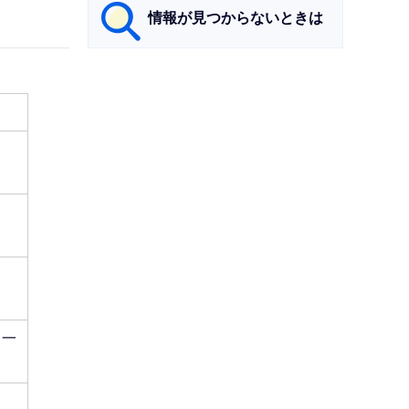
情報が見つからないときは
サ
ブ
ナ
ビ
ゲ
ー
シ
ョ
ン
こ
こ
（一
ま
で