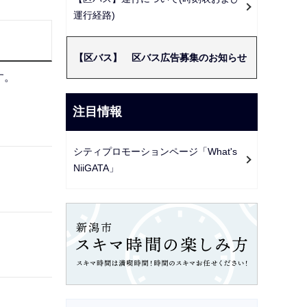
ー
運行経路)
シ
ョ
【区バス】 区バス広告募集のお知らせ
ン
す。
こ
こ
注目情報
か
ら
シティプロモーションページ「What's
NiiGATA」