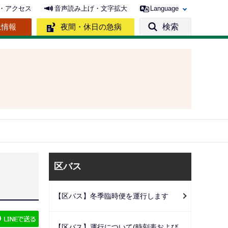
・アクセス
音声読み上げ・文字拡大
Language
急情報
夜間・休日の急病
検索
サ
区バス
ブ
ナ
【区バス】冬季臨時便を運行します
ビ
ゲ
【区バス】運行について(時刻表および