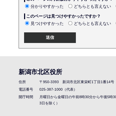
分かりやすかった
どちらとも言えない
このページは見つけやすかったですか？
見つけやすかった
どちらとも言えない
本
文
こ
新潟市北区役所
こ
ま
住所
〒950-3393
新潟市北区東栄町1丁目1番14号
で
電話番号
025-387-1000（代表）
開庁時間
月曜日から金曜日の午前8時30分から午後5時3
3日を除く）