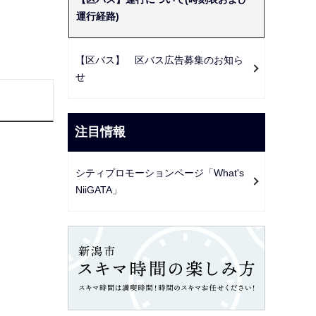
ー
運行経路)
シ
ョ
【区バス】 区バス広告募集のお知ら
ン
せ
こ
こ
か
注目情報
ら
シティプロモーションページ「What's
NiiGATA」