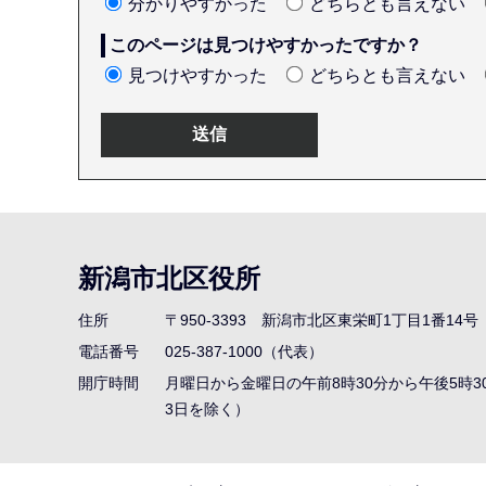
分かりやすかった
どちらとも言えない
このページは見つけやすかったですか？
見つけやすかった
どちらとも言えない
本
文
こ
新潟市北区役所
こ
ま
住所
〒950-3393
新潟市北区東栄町1丁目1番14号
で
電話番号
025-387-1000（代表）
開庁時間
月曜日から金曜日の午前8時30分から午後5時3
3日を除く）