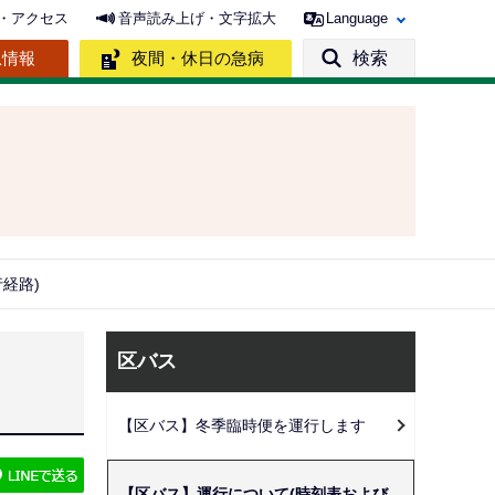
・アクセス
音声読み上げ・文字拡大
Language
急情報
夜間・休日の急病
検索
経路)
サ
区バス
ブ
ナ
【区バス】冬季臨時便を運行します
ビ
ゲ
【区バス】運行について(時刻表および