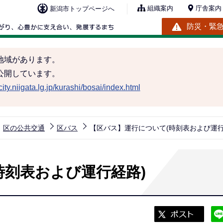
組織案内
庁舎案内
新潟市トップページへ
防災・緊
地域があります。
公開しています。
ity.niigata.lg.jp/kurashi/bosai/index.html
区の公共交通
区バス
【区バス】運行について(時刻表および運行
時刻表および運行経路)