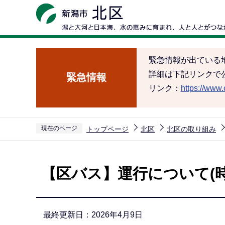
こ
の
ペ
ー
緊急情報が出ている
ジ
詳細は下記リンクで
緊急情報
の
リンク：
https://www.c
先
頭
で
現在のページ
トップページ
北区
北区の取り組み
す
本
文
【区バス】運行について(
こ
こ
か
最終更新日：2026年4月9日
ら