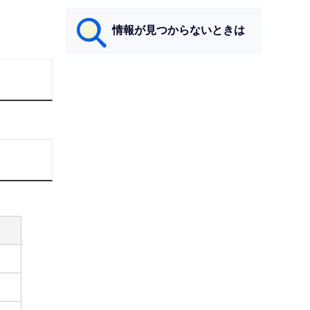
情報が見つからないときは
サ
ブ
ナ
ビ
ゲ
ー
シ
ョ
ン
こ
こ
ま
で