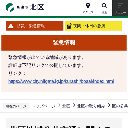
こ
の
アクセス
検索
メニュー
ペ
防災・緊急情報
夜間・休日の急病
ー
ジ
緊急情報
の
先
緊急情報が出ている地域があります。
頭
詳細は下記リンクで公開しています。
で
リンク：
す
https://www.city.niigata.lg.jp/kurashi/bosai/index.html
トップページ
北区
北区の取り組み
区の公共
現在のページ
本
文