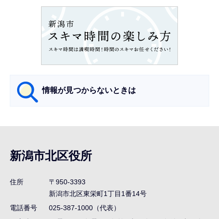
ョ
ン
こ
こ
か
ら
情報が見つからないときは
サ
ブ
ナ
新潟市北区役所
ビ
ゲ
住所
〒950-3393
ー
新潟市北区東栄町1丁目1番14号
シ
電話番号
025-387-1000（代表）
ョ