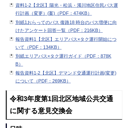
資料1-2【北区】陽光・松浜・濁川地区住民バス運
行計画（変更）(案)（PDF：474KB）
別紙1おらってのバス 復路18 時台のバス増便に向
けたアンケート回答一覧（PDF：216KB）
報告資料1【北区】エリアバス×タク運行開始につ
いて（PDF：134KB）
別紙エリアバス×タク運行ガイド（PDF：878K
B）
報告資料1-2【北区】デマンド交通運行計画(変更)
について（PDF：269KB）
令和3年度第1回北区地域公共交通
に関する意見交換会