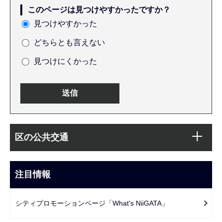
このページは見つけやすかったですか？
見つけやすかった
どちらとも言えない
見つけにくかった
本
サ
文
区の公共交通
ブ
こ
ナ
こ
ビ
注目情報
ま
ゲ
で
ー
シティプロモーションページ「What's NiiGATA」
シ