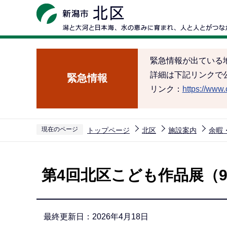
こ
の
ペ
ー
緊急情報が出ている
ジ
詳細は下記リンクで
緊急情報
の
リンク：
https://www.c
先
頭
で
現在のページ
トップページ
北区
施設案内
余暇
す
本
文
第4回北区こども作品展（9
こ
こ
か
最終更新日：2026年4月18日
ら