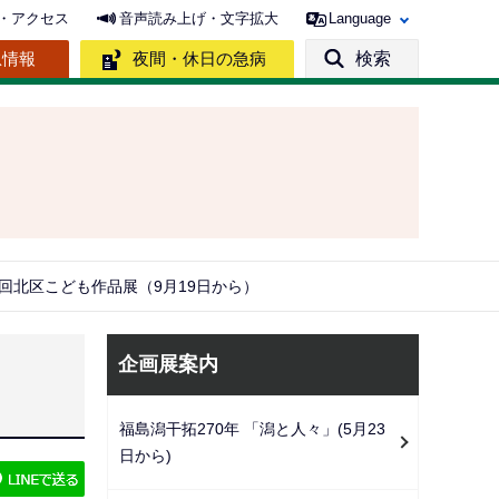
・アクセス
音声読み上げ・文字拡大
Language
急情報
夜間・休日の急病
検索
4回北区こども作品展（9月19日から）
サ
企画展案内
ブ
ナ
福島潟干拓270年 「潟と人々」(5月23
ビ
日から)
ゲ