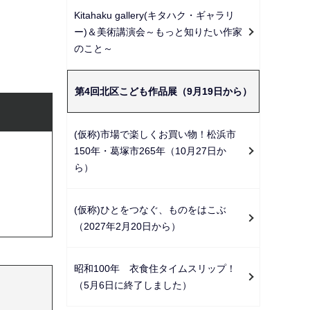
ー
Kitahaku gallery(キタハク・ギャラリ
シ
ー)＆美術講演会～もっと知りたい作家
ョ
のこと～
ン
こ
第4回北区こども作品展（9月19日から）
こ
か
(仮称)市場で楽しくお買い物！松浜市
ら
150年・葛塚市265年（10月27日か
ら）
(仮称)ひとをつなぐ、ものをはこぶ
（2027年2月20日から）
昭和100年 衣食住タイムスリップ！
（5月6日に終了しました）