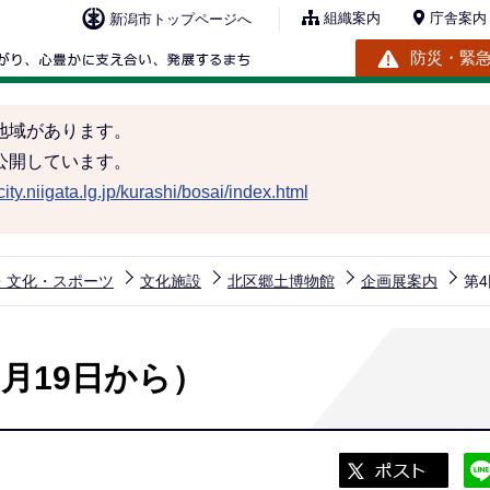
組織案内
庁舎案内
新潟市トップページへ
防災・緊
地域があります。
公開しています。
ity.niigata.lg.jp/kurashi/bosai/index.html
・文化・スポーツ
文化施設
北区郷土博物館
企画展案内
第
月19日から）