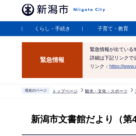
こ
の
ペ
くらし・手続き
子育て・教育
ー
ジ
の
緊急情報が出ている
先
詳細は下記リンクで
緊急情報
頭
リンク：
https://www.c
で
す
現在のページ
トップページ
観光・文化・スポーツ
本
文
新潟市文書館だより（第
こ
こ