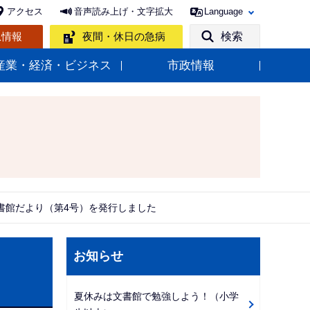
アクセス
音声読み上げ・文字拡大
Language
急情報
夜間・休日の急病
検索
産業・経済・ビジネス
市政情報
書館だより（第4号）を発行しました
サ
お知らせ
ブ
ナ
夏休みは文書館で勉強しよう！（小学
ビ