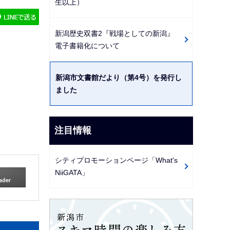
生以上）
ゲ
ー
新潟歴史双書2『戦場としての新潟』
シ
電子書籍化について
ョ
ン
新潟市文書館だより（第4号）を発行し
こ
ました
こ
か
ら
注目情報
シティプロモーションページ「What's
NiiGATA」