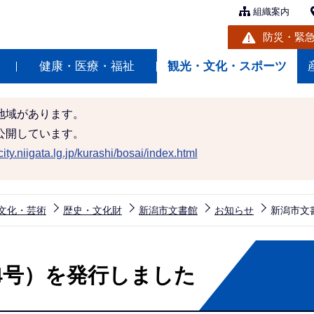
組織案内
防災・緊
健康・医療・福祉
観光・文化・スポーツ
地域があります。
公開しています。
ity.niigata.lg.jp/kurashi/bosai/index.html
文化・芸術
歴史・文化財
新潟市文書館
お知らせ
新潟市文
4号）を発行しました