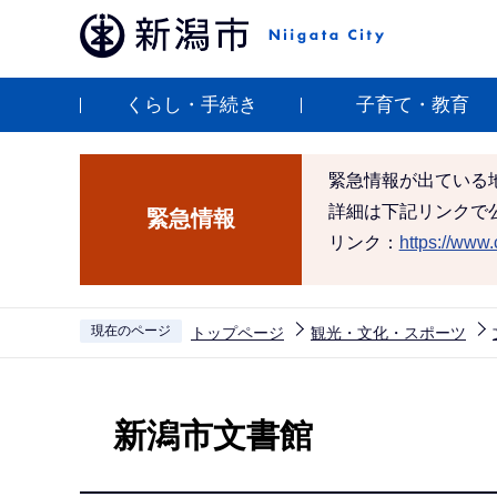
こ
の
ペ
くらし・手続き
子育て・教育
ー
ジ
の
緊急情報が出ている
先
詳細は下記リンクで
緊急情報
頭
リンク：
https://www.c
で
す
現在のページ
トップページ
観光・文化・スポーツ
本
文
新潟市文書館
こ
こ