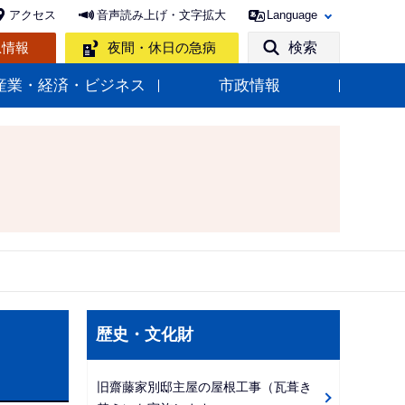
アクセス
音声読み上げ・文字拡大
Language
急情報
夜間・休日の急病
検索
産業・経済・ビジネス
市政情報
サ
歴史・文化財
ブ
ナ
旧齋藤家別邸主屋の屋根工事（瓦葺き
ビ