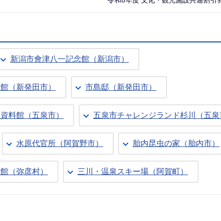
令和8年度 文化・観光施設共通割引
新潟市會津八一記念館（新潟市）
念館（新発田市）
市島邸（新発田市）
土資料館（五泉市）
五泉市チャレンジランド杉川（五泉
水原代官所（阿賀野市）
胎内昆虫の家（胎内市）
術館（弥彦村）
三川・温泉スキー場（阿賀町）