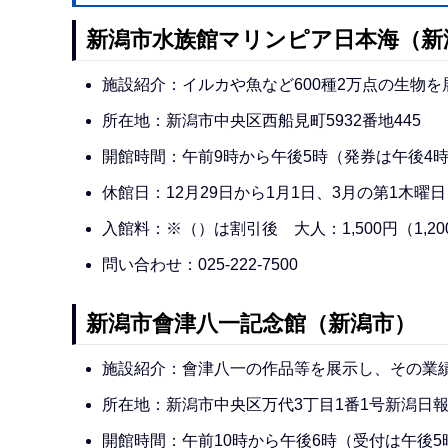
新潟市水族館マリンピア日本海（新
施設紹介：イルカや魚など600種2万点の生物
所在地：新潟市中央区西船見町5932番地445
開館時間：午前9時から午後5時（発券は午後4
休館日：12月29日から1月1日、3月の第1木曜
入館料：※（）は割引後 大人：1,500円（1,20
問い合わせ：025-222-7500
新潟市會津八一記念館（新潟市）
施設紹介：會津八一の作品等を展示し、その業
所在地：新潟市中央区万代3丁目1番1号新潟日
開館時間：午前10時から午後6時（受付は午後5