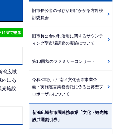
ビ
旧市長公舎の保存活用にかかる方針検
ゲ
討委員会
ー
シ
旧市長公舎の利活用に関するサウンデ
ョ
ィング型市場調査の実施について
ン
こ
第13回秋のファミリーコンサート
こ
新潟広域
か
令和8年度：江南区文化会館事業企
域内にあ
ら
画・実施運営業務委託に係る公募型プ
観光施設
ロポーザルについて
新潟広域都市圏連携事業「文化・観光施
設共通割引券」