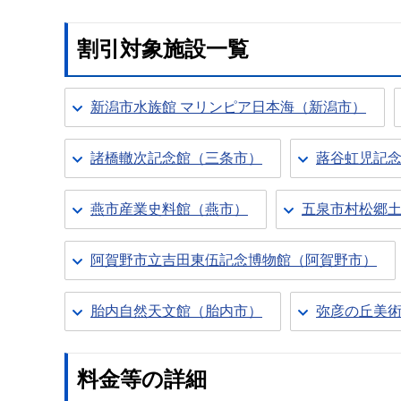
割引対象施設一覧
新潟市水族館 マリンピア日本海（新潟市）
諸橋轍次記念館（三条市）
蕗谷虹児記
燕市産業史料館（燕市）
五泉市村松郷
阿賀野市立吉田東伍記念博物館（阿賀野市）
胎内自然天文館（胎内市）
弥彦の丘美
料金等の詳細