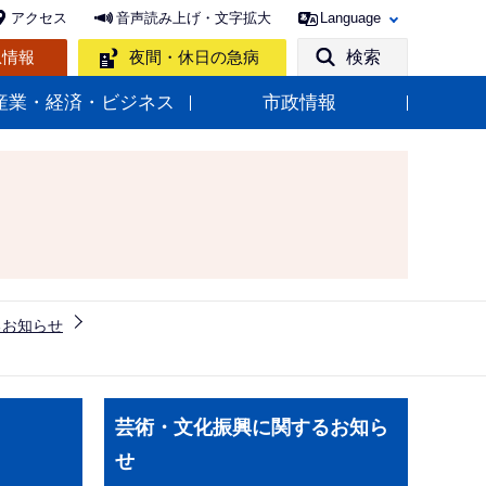
アクセス
音声読み上げ・文字拡大
Language
急情報
夜間・休日の急病
検索
産業・経済・ビジネス
市政情報
るお知らせ
サ
芸術・文化振興に関するお知ら
ブ
せ
ナ