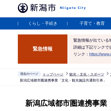
こ
の
ペ
くらし・手続き
子育て・教育
ー
ジ
の
緊急情報が出ている
先
詳細は下記リンクで
緊急情報
頭
リンク：
https://www.c
で
す
現在のページ
トップページ
観光・文化・スポーツ
新潟広域都市圏連携事業「文化・観光施設共通割引券」
本
文
新潟広域都市圏連携事業
こ
こ