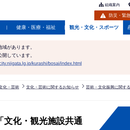
組織案内
防災・緊
健康・医療・福祉
観光・文化・スポーツ
地域があります。
公開しています。
ity.niigata.lg.jp/kurashi/bosai/index.html
文化・芸術
文化・芸術に関するお知らせ
芸術・文化振興に関す
「文化・観光施設共通