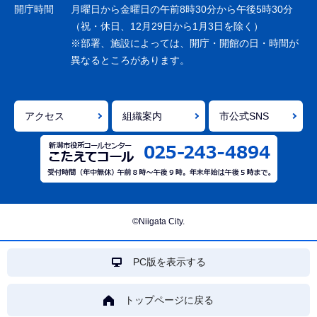
ョ
開庁時間
月曜日から金曜日の午前8時30分から午後5時30分
ン
（祝・休日、12月29日から1月3日を除く）
※部署、施設によっては、開庁・開館の日・時間が
こ
異なるところがあります。
こ
ま
で
アクセス
組織案内
市公式SNS
©Niigata City.
PC版を表示する
トップページに戻る