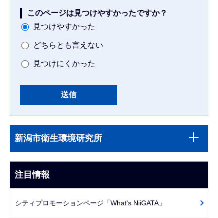
このページは見つけやすかったですか？
見つけやすかった
どちらとも言えない
見つけにくかった
本
サ
文
新潟市衛生環境研究所
ブ
こ
ナ
こ
ビ
注目情報
ま
ゲ
で
ー
シティプロモーションページ「What's NiiGATA」
シ