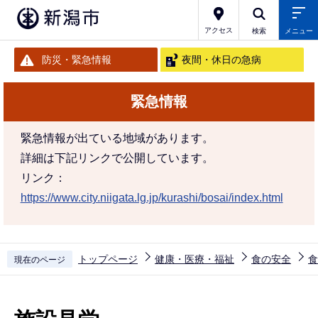
こ
の
アクセス
検索
メニュー
ペ
防災・緊急情報
夜間・休日の急病
ー
ジ
緊急情報
の
先
緊急情報が出ている地域があります。
頭
詳細は下記リンクで公開しています。
で
リンク：
す
https://www.city.niigata.lg.jp/kurashi/bosai/index.html
トップページ
健康・医療・福祉
食の安全
食
現在のページ
本
文