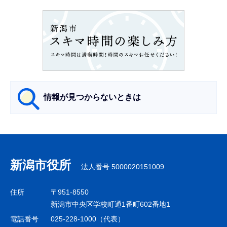
ョ
ン
こ
こ
か
ら
情報が見つからないときは
サ
ブ
ナ
新潟市役所
法人番号 5000020151009
ビ
ゲ
住所
〒951-8550
ー
新潟市中央区学校町通1番町602番地1
シ
電話番号
025-228-1000（代表）