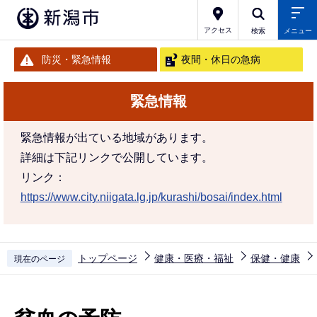
こ
の
アクセス
検索
メニュー
ペ
防災・緊急情報
夜間・休日の急病
ー
ジ
緊急情報
の
先
緊急情報が出ている地域があります。
頭
詳細は下記リンクで公開しています。
で
リンク：
す
https://www.city.niigata.lg.jp/kurashi/bosai/index.html
トップページ
健康・医療・福祉
保健・健康
現在のページ
本
文