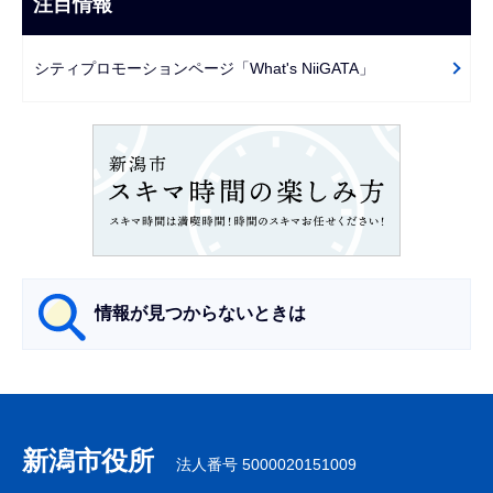
注目情報
ま
ゲ
で
ー
シティプロモーションページ「What's NiiGATA」
シ
ョ
ン
こ
こ
か
ら
情報が見つからないときは
サ
ブ
ナ
新潟市役所
法人番号 5000020151009
ビ