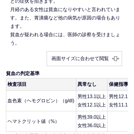
どの症状を招きます。
月経のある女性は貧血になりやすいと言われていま
す。また、胃潰瘍など他の病気が原因の場合もあり
ます。
貧血が疑われる場合には、医師の診察を受けましょ
う。
画面サイズに合わせて閲覧
貧血の判定基準
検査項目
異常なし
保健指導判
男性13.1以上
男性12.1から
血色素（ヘモグロビン）（g/dl)
女性12.1以上
女性11.1から
男性39.0以上
ヘマトクリット値（%）
女性36.0以上