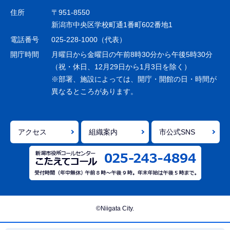
ゲ
住所
〒951-8550
ー
新潟市中央区学校町通1番町602番地1
シ
電話番号
025-228-1000（代表）
ョ
開庁時間
月曜日から金曜日の午前8時30分から午後5時30分
ン
（祝・休日、12月29日から1月3日を除く）
※部署、施設によっては、開庁・開館の日・時間が
こ
異なるところがあります。
こ
ま
で
アクセス
組織案内
市公式SNS
©Niigata City.