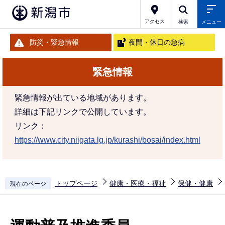
こ
の
アクセス
検索
メニュー
ペ
防災・緊急情報
夜間・休日の急病
ー
ジ
緊急情報
の
先
緊急情報が出ている地域があります。
頭
詳細は下記リンクで公開しています。
で
リンク：
す
https://www.city.niigata.lg.jp/kurashi/bosai/index.html
トップページ
健康・医療・福祉
保健・健康
現在のページ
本
文