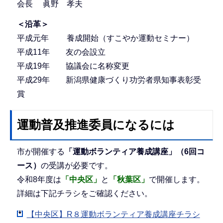
会長 眞野 孝夫
＜沿革＞
平成元年 養成開始（すこやか運動セミナー）
平成11年 友の会設立
平成19年 協議会に名称変更
平成29年 新潟県健康づくり功労者県知事表彰受
賞
運動普及推進委員になるには
市が開催する
「運動ボランティア養成講座」（6回コ
ース）
の受講が必要です。
令和8年度は
「中央区」
と
「秋葉区」
で開催します。
詳細は下記チラシをご確認ください。
【中央区】R８運動ボランティア養成講座チラシ