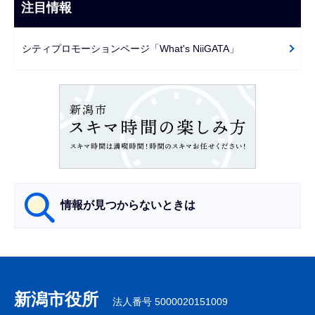
ビ
注目情報
ま
ゲ
で
ー
シティプロモーションページ「What's NiiGATA」
シ
ョ
ン
こ
こ
か
ら
情報が見つからないときは
サ
ブ
ナ
新潟市役所
法人番号 5000020151009
ビ