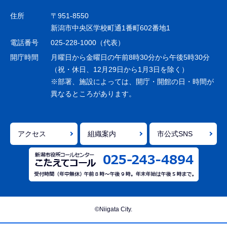
ゲ
住所
〒951-8550
ー
新潟市中央区学校町通1番町602番地1
シ
電話番号
025-228-1000（代表）
ョ
開庁時間
月曜日から金曜日の午前8時30分から午後5時30分
ン
（祝・休日、12月29日から1月3日を除く）
※部署、施設によっては、開庁・開館の日・時間が
こ
異なるところがあります。
こ
ま
で
アクセス
組織案内
市公式SNS
©Niigata City.