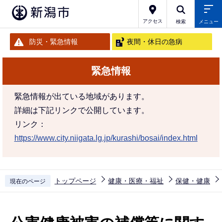
こ
の
アクセス
検索
メニュー
ペ
防災・緊急情報
夜間・休日の急病
ー
ジ
緊急情報
の
先
緊急情報が出ている地域があります。
頭
詳細は下記リンクで公開しています。
で
リンク：
す
https://www.city.niigata.lg.jp/kurashi/bosai/index.html
トップページ
健康・医療・福祉
保健・健康
現在のページ
本
文