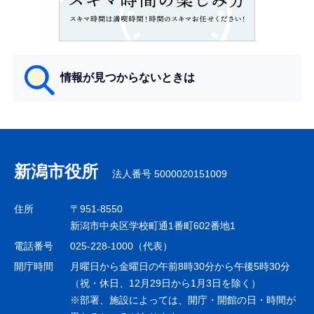
こ
か
ら
情報が見つからないときは
サ
ブ
ナ
新潟市役所
法人番号 5000020151009
ビ
ゲ
住所
〒951-8550
ー
新潟市中央区学校町通1番町602番地1
シ
電話番号
025-228-1000（代表）
ョ
開庁時間
月曜日から金曜日の午前8時30分から午後5時30分
ン
（祝・休日、12月29日から1月3日を除く）
※部署、施設によっては、開庁・開館の日・時間が
こ