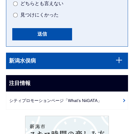
どちらとも言えない
見つけにくかった
本
サ
文
新潟水俣病
ブ
こ
ナ
こ
ビ
注目情報
ま
ゲ
で
ー
シティプロモーションページ「What's NiiGATA」
シ
ョ
ン
こ