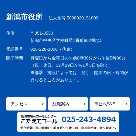
ブ
ナ
新潟市役所
法人番号 5000020151009
ビ
ゲ
住所
〒951-8550
ー
新潟市中央区学校町通1番町602番地1
シ
電話番号
025-228-1000（代表）
ョ
開庁時間
月曜日から金曜日の午前8時30分から午後5時30分
ン
（祝・休日、12月29日から1月3日を除く）
※部署、施設によっては、開庁・開館の日・時間が
こ
異なるところがあります。
こ
ま
で
アクセス
組織案内
市公式SNS