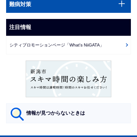
サ
文
難病対策
ブ
こ
ナ
こ
ビ
注目情報
ま
ゲ
で
ー
シティプロモーションページ「What's NiiGATA」
シ
ョ
ン
こ
こ
か
ら
情報が見つからないときは
サ