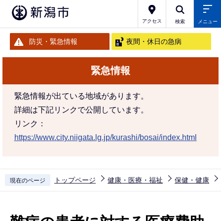
こ
の
アクセス
検索
メニュー
ペ
防災・緊急情報
夜間・休日の急病
ー
ジ
緊急情報
の
先
緊急情報が出ている地域があります。
頭
詳細は下記リンクで公開しています。
で
リンク：
す
https://www.city.niigata.lg.jp/kurashi/bosai/index.html
トップページ
健康・医療・福祉
保健・健康
現在のページ
本
文