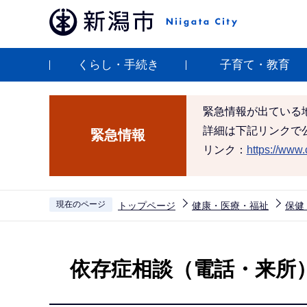
こ
の
ペ
くらし・手続き
子育て・教育
ー
ジ
の
緊急情報が出ている
先
詳細は下記リンクで
緊急情報
頭
リンク：
https://www.c
で
す
現在のページ
トップページ
健康・医療・福祉
保健
本
文
依存症相談（電話・来所
こ
こ