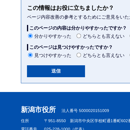
この情報はお役に立ちましたか？
ページ内容改善の参考とするためにご意見をいた
このページの内容は分かりやすかったですか？
分かりやすかった
どちらとも言えない
このページは見つけやすかったですか？
見つけやすかった
どちらとも言えない
本
文
こ
新潟市役所
法人番号 5000020151009
こ
ま
住所
〒951-8550
新潟市中央区学校町通1番町602
で
電話番号
025-228-1000（代表）