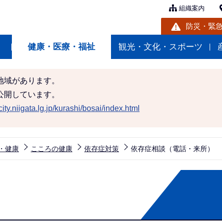
組織案内
防災・緊
健康・医療・福祉
観光・文化・スポーツ
地域があります。
公開しています。
ity.niigata.lg.jp/kurashi/bosai/index.html
・健康
こころの健康
依存症対策
依存症相談（電話・来所）
）