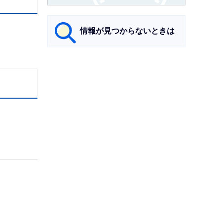
情報が見つからないときは
サ
ブ
ナ
ビ
ゲ
ー
シ
ョ
ン
こ
こ
ま