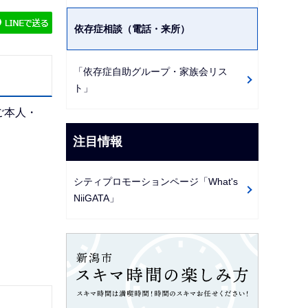
ゲ
依存症相談（電話・来所）
ー
シ
ョ
「依存症自助グループ・家族会リス
ト」
ン
こ
ご本人・
こ
注目情報
か
ら
シティプロモーションページ「What's
NiiGATA」