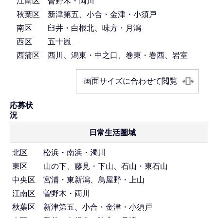
江南区 曽野木・両川
秋葉区 新津第五、小合・金津・小須戸
南区 臼井・白根北、味方・月潟
西区 五十嵐
西蒲区 西川、潟東・中之口、巻東・巻西、岩室
画面サイズに合わせて閲覧
応募状
日常生活圏域
北区 松浜・南浜・濁川
東区 山の下、藤見・下山、石山・東石山
中央区 宮浦・東新潟、鳥屋野・上山
江南区 曽野木・両川
秋葉区 新津第五、小合・金津・小須戸