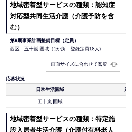
地域密着型サービスの種類：認知症
対応型共同生活介護（介護予防を含
む）
第9期事業計画整備目標（定員）
西区 五十嵐 圏域（1か所 登録定員18人)
画面サイズに合わせて閲覧
応募状況
日常生活圏域
応
五十嵐 圏域
地域密着型サービスの種類：特定施
設入居者生活介護（介護付有料老人