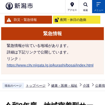
こ
の
アクセス
検索
メニュー
ペ
防災・緊急情報
夜間・休日の急病
ー
ジ
緊急情報
の
先
緊急情報が出ている地域があります。
頭
詳細は下記リンクで公開しています。
で
リンク：
す
https://www.city.niigata.lg.jp/kurashi/bosai/index.html
トップページ
健康・医療・福祉
介護
公募情
現在のページ
本
文