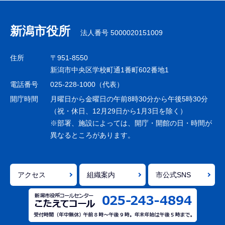
ブ
ナ
新潟市役所
法人番号 5000020151009
ビ
ゲ
住所
〒951-8550
ー
新潟市中央区学校町通1番町602番地1
シ
電話番号
025-228-1000（代表）
ョ
開庁時間
月曜日から金曜日の午前8時30分から午後5時30分
ン
（祝・休日、12月29日から1月3日を除く）
※部署、施設によっては、開庁・開館の日・時間が
こ
異なるところがあります。
こ
ま
で
アクセス
組織案内
市公式SNS