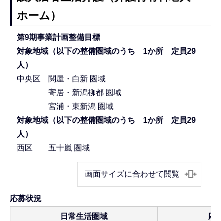
ホーム）
第9期事業計画整備目標
対象地域（以下の整備圏域のうち 1か所 定員29
人）
中央区 関屋・白新 圏域
寄居・新潟柳都 圏域
宮浦・東新潟 圏域
対象地域（以下の整備圏域のうち 1か所 定員29
人）
西区 五十嵐 圏域
画面サイズに合わせて閲覧
応募状
日常生活圏域
応