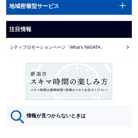
サ
文
地域密着型サービス
ブ
こ
ナ
こ
ビ
注目情報
ま
ゲ
で
ー
シティプロモーションページ「What's NiiGATA」
シ
ョ
ン
こ
こ
か
ら
情報が見つからないときは
サ