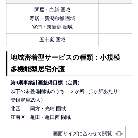
関屋・白新 圏域
寄居・新潟柳都 圏域
宮浦・東新潟 圏域
五十嵐 圏域
地域密着型サービスの種類：小規模
多機能型居宅介護
第9期事業計画整備目標（定員）
以下の未整備圏域のうち ２か所 （1か所あたり
登録定員29人）
北区 岡方・光晴 圏域
江南区 亀田・亀田西 圏域
画面サイズに合わせて閲覧