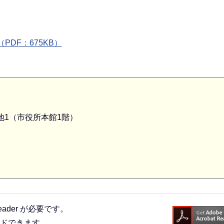
DF：675KB）
番地1（市役所本館1階）
eader が必要です。
ードできます。