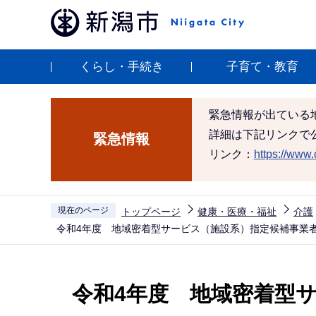
こ
の
ペ
くらし・手続き
子育て・教育
ー
ジ
の
緊急情報が出ている
先
詳細は下記リンクで
緊急情報
頭
リンク：
https://www.c
で
す
現在のページ
トップページ
健康・医療・福祉
介護
令和4年度 地域密着型サービス（施設系）指定候補事業
本
文
令和4年度 地域密着型
こ
こ