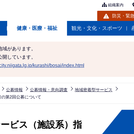
組織案内
防災・緊
健康・医療・福祉
観光・文化・スポーツ
地域があります。
公開しています。
ity.niigata.lg.jp/kurashi/bosai/index.html
公募情報
公募情報・意向調査
地域密着型サービス
者の第2回公募について
サービス（施設系）指